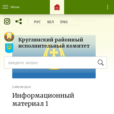
Меню
Главная
Новости
ИМНС | Информация
РУС
БЕЛ
ENG
Информационный материал 1
Круглянский районный
исполнительный комитет
5 ИЮНЯ 2024
Информационный
материал 1