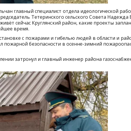
ьчан главный специалист отдела идеологической рабо
редседатель Тетеринского сельского Совета Надежда 
 живёт сейчас Круглянский район, какие проекты запл
айшее время.
тановке с пожарами и гибелью людей в области и райо
л пожарной безопасности в осенне-зимний пожароопа
уплении затронул и главный инженер района газоснабже