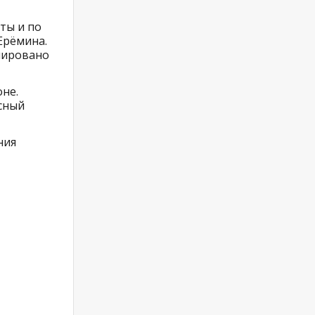
ты и по
Ерёмина.
анировано
не.
сный
ния