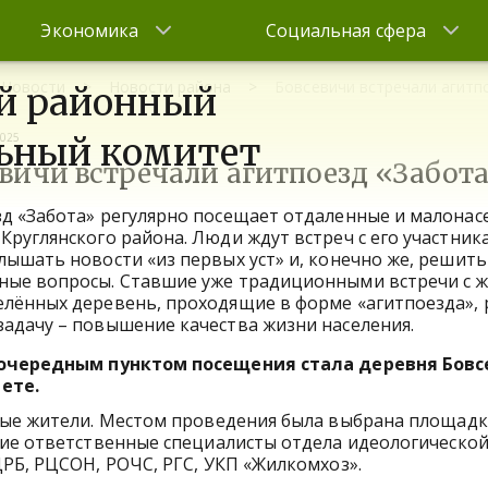
Экономика
Социальная сфера
Новости
Новости района
Бовсевичи встречали агитп
й районный
2025
ьный комитет
вичи встречали агитпоезд «Забот
д «Забота» регулярно посещает отдаленные и малона
Круглянского района. Люди ждут встреч с его участник
лышать новости «из первых уст» и, конечно же, решить
ные вопросы. Ставшие уже традиционными встречи с 
елённых деревень, проходящие в форме «агитпоезда»,
адачу – повышение качества жизни населения.
 очередным пунктом посещения стала деревня Бовс
ете.
ные жители. Местом проведения была выбрана площадк
тие ответственные специалисты отдела идеологическо
РБ, РЦСОН, РОЧС, РГС, УКП «Жилкомхоз».