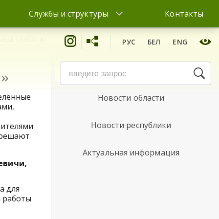
Службы и структуры
Контакты
оезд «Забота»
РУС
БЕЛ
ENG
Новости района
а»
селённые
Новости области
ами,
Новости республики
жителями
 решают
Актуальная информация
евичи,
а для
й работы