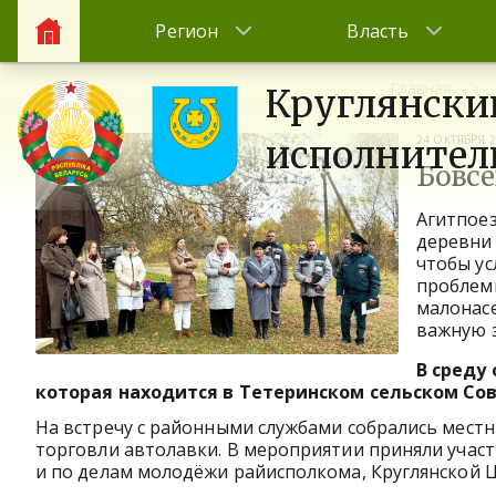
Регион
Власть
Главная
Круглянски
24 ОКТЯБРЯ 
исполнител
Бовсе
Агитпоез
деревни 
чтобы ус
проблем
малонас
важную з
В среду
которая находится в Тетеринском сельском Сов
На встречу с районными службами собрались мест
торговли автолавки. В мероприятии приняли учас
и по делам молодёжи райисполкома, Круглянской Ц