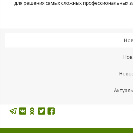
для решения самых сложных профессиональных з
Нов
Нов
Новос
Актуал