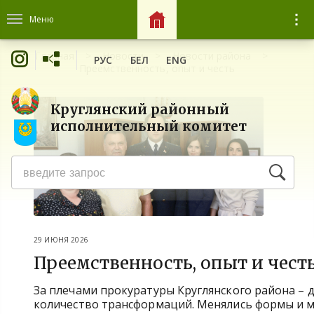
Меню
Главная
Новости
Новости района
РУС
БЕЛ
ENG
Преемственность, опыт и честь
Круглянский районный
исполнительный комитет
29 ИЮНЯ 2026
Преемственность, опыт и чест
За плечами прокуратуры Круглянского района – д
количество трансформаций. Менялись формы и м