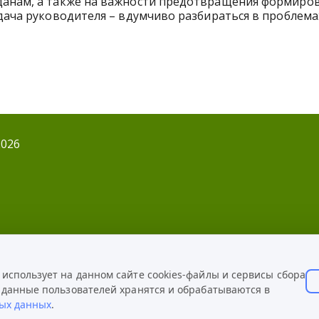
данам, а также на важности предотвращения формиро
адача руководителя – вдумчиво разбираться в проблема
2026
ОННОЕ ОБРАЩЕНИЕ
спользует на данном сайте cookies-файлы и сервисы сбора
КАРТА САЙТА
 данные пользователей хранятся и обрабатываются в
ых данных
.