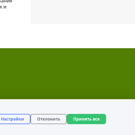
вания
х и
Настройки
Отклонить
Принять все