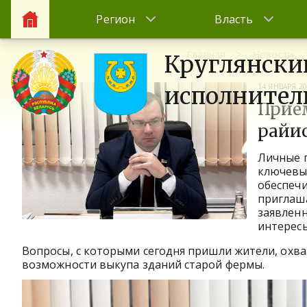
Регион
Власть
Главная
Новости
Круглянски
14 ЯНВАРЯ 2
исполнител
Прие
райи
Личные п
ключевых
обеспечи
приглаша
заявленн
интерес
Вопросы, с которыми сегодня пришли жители, охва
возможности выкупа зданий старой фермы.