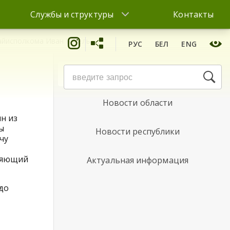
Службы и структуры
Контакты
айисполкома Иван Багель
РУС
БЕЛ
ENG
Новости района
Новости области
н из
ы
Новости республики
чу
вляющий
Актуальная информация
до