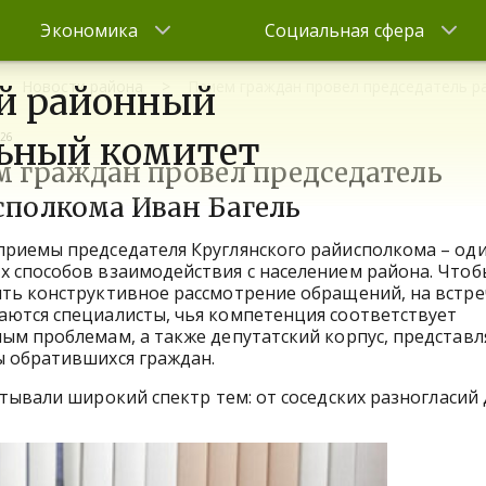
Экономика
Социальная сфера
Новости района
Прием граждан провел председатель р
й районный
026
ьный комитет
м граждан провел председатель
сполкома Иван Багель
риемы председателя Круглянского райисполкома – оди
 способов взаимодействия с населением района. Чтоб
ть конструктивное рассмотрение обращений, на встре
ются специалисты, чья компетенция соответствует
ым проблемам, а также депутатский корпус, предста
ы обратившихся граждан.
тывали широкий спектр тем: от соседских разногласий 