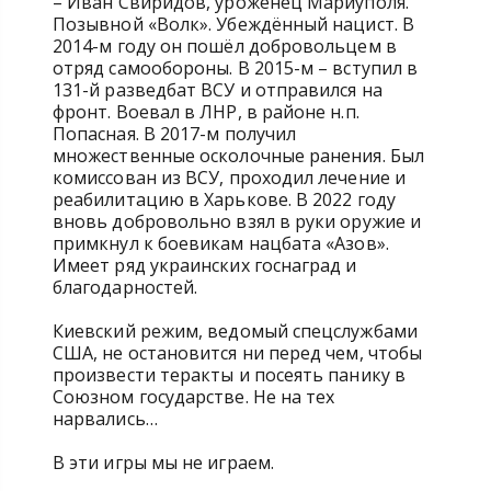
– Иван Свиридов, уроженец Мариуполя.
Позывной «Волк». Убеждённый нацист. В
2014-м году он пошёл добровольцем в
отряд самообороны. В 2015-м – вступил в
131-й разведбат ВСУ и отправился на
фронт. Воевал в ЛНР, в районе н.п.
Попасная. В 2017-м получил
множественные осколочные ранения. Был
комиссован из ВСУ, проходил лечение и
реабилитацию в Харькове. В 2022 году
вновь добровольно взял в руки оружие и
примкнул к боевикам нацбата «Азов».
Имеет ряд украинских госнаград и
благодарностей.
Киевский режим, ведомый спецслужбами
США, не остановится ни перед чем, чтобы
произвести теракты и посеять панику в
Союзном государстве. Не на тех
нарвались…
В эти игры мы не играем.