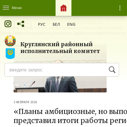
Меню
Главная
Новости
Новости области
РУС
БЕЛ
ENG
«Планы амбициозные, но выполнимые»: Анатолий Исаченко
представил итоги работы региона и задачи на новую пятилетку
Круглянский районный
исполнительный комитет
3 ФЕВРАЛЯ 2026
«Планы амбициозные, но вып
представил итоги работы реги