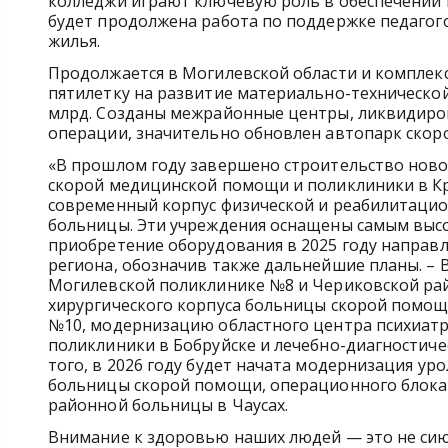
колледжи играют ключевую роль в обеспечении 
будет продолжена работа по поддержке педагого
жилья.
Продолжается в Могилевской области и комплекс
пятилетку на развитие материально-техническо
млрд. Созданы межрайонные центры, ликвидиро
операции, значительно обновлен автопарк скор
«В прошлом году завершено строительство ново
скорой медицинской помощи и поликлиники в К
современный корпус физической и реабилитаци
больницы. Эти учреждения оснащены самым высо
приобретение оборудования в 2025 году направл
региона, обозначив также дальнейшие планы. – 
Могилевской поликлинике №8 и Чериковской ра
хирургического корпуса больницы скорой помощ
№10, модернизацию областного центра психиатр
поликлиники в Бобруйске и лечебно-диагностиче
того, в 2026 году будет начата модернизация ур
больницы скорой помощи, операционного блока
районной больницы в Чаусах.
Внимание к здоровью наших людей — это не сиюм