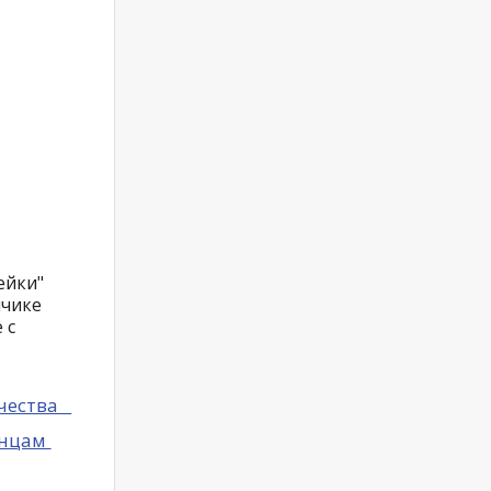
ейки"
нчике
 с
качества
анцам