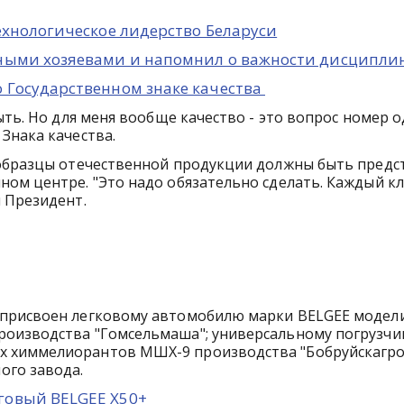
ехнологическое лидерство Беларуси
нными хозяевами и напомнил о важности дисципл
 Государственном знаке качества
ть. Но для меня вообще качество - это вопрос номер од
Знака качества.
 образцы отечественной продукции должны быть пред
ом центре. "Это надо обязательно сделать. Каждый к
 Президент.
присвоен легковому автомобилю марки BELGEE модели
роизводства "Гомсельмаша"; универсальному погрузчи
х химмелиорантов МШХ-9 производства "Бобруйскагро
го завода.
говый BELGEE X50+