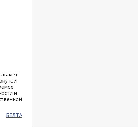
тавляет
ернутой
гаемое
ности и
ественной
БЕЛТА