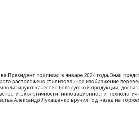
ва Президент подписал в январе 2024 года. Знак предс
торого расположено стилизованное изображение перев
 символизируют качество белорусской продукции, дости
асности, экологичности, инновационности, технологич
ества Александр Лукашенко вручил год назад на торж