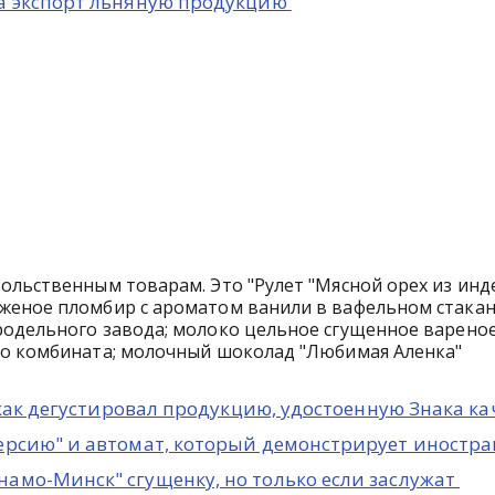
на экспорт льняную продукцию
ольственным товарам. Это "Рулет "Мясной орех из инд
женое пломбир с ароматом ванили в вафельном стака
родельного завода; молоко цельное сгущенное вареное
го комбината; молочный шоколад "Любимая Аленка"
, как дегустировал продукцию, удостоенную Знака 
версию" и автомат, который демонстрирует иностр
амо-Минск" сгущенку, но только если заслужат