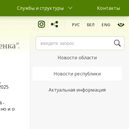
Службы и структуры
Контакты
ручил символы Государственного знака качества
РУС
БЕЛ
ENG
Новости района
нка".
Новости области
Новости республики
,
2025
Актуальная информация
 -
но и о