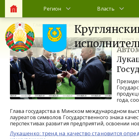
Регион
Власть
Главная
Новости
Новости республики
Круглянски
21 ЯНВАРЯ 2
исполнител
Автом
Лука
Госуд
Президе
Государс
продукци
года, со
Глава государства в Минском международном выст
лауреатов символов Государственного знака качеств
перспективах развития предприятий, освоении но
Лукашенко: тренд на качество становится опр