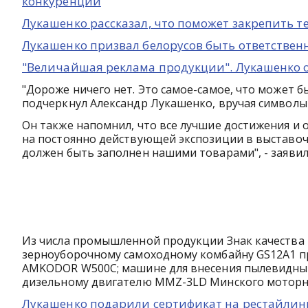
конкуренции
Лукашенко рассказал, что поможет закрепить т
Лукашенко призвал белорусов быть ответстве
"Величайшая реклама продукции". Лукашенко о
"Дороже ничего нет. Это самое-самое, что может бы
подчеркнул Александр Лукашенко, вручая символы 
Он также напомнил, что все лучшие достижения и
на постоянно действующей экспозиции в выставочн
должен быть заполнен нашими товарами", - заявил
Из числа промышленной продукции Знак качества 
зерноуборочному самоходному комбайну GS12А1 п
AMKODOR W500C; машине для внесения пылевидны
дизельному двигателю MMZ-3LD Минского моторно
Лукашенко подарили сертификат на рестайлин