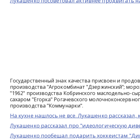
Лукашенко посоветовал активнее продвигать 
Государственный знак качества присвоен и продов
производства "Агрокомбинат "Дзержинский"; моро
"1962" производства Кобринского маслодельно-сы
сахаром "Егорка" Рогачевского молочноконсервно
производства "Коммунарки".
На кухне нашлось не все. Лукашенко рассказал
Лукашенко рассказал про "идеологическую ди
Лукашенко пообещал подарить хоккеистам "Дин