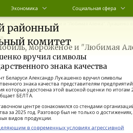
Экономика
Социальная сфера
Автомобиль, мороженое и "Любимая Аленка". Лукашенко в
й районный
026
ьный комитет
обиль, мороженое и "Любимая Але
шенко вручил символы
арственного знака качества
нт Беларуси Александр Лукашенко вручил символы
твенного знака качества представителям предприятий
я которых удостоена этой высокой оценки по итогам 
общает БЕЛТА.
авочном центре ознакомился со стендами организаций
а за 2025 год. Разговор был не только о достижениях, 
вых видов продукции.
еделяющим в современных условиях агрессивной