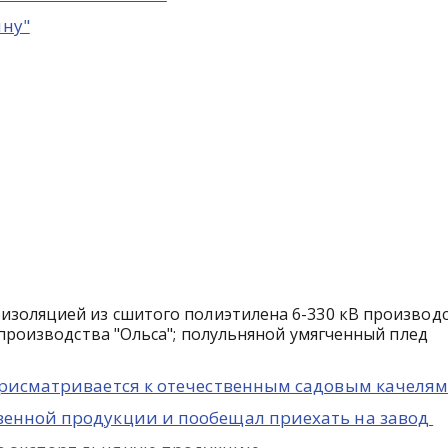
ину"
 изоляцией из сшитого полиэтилена 6-330 кВ производ
 производства "Ольса"; полульняной умягченный плед
 присматривается к отечественным садовым качеля
твенной продукции и пообещал приехать на завод