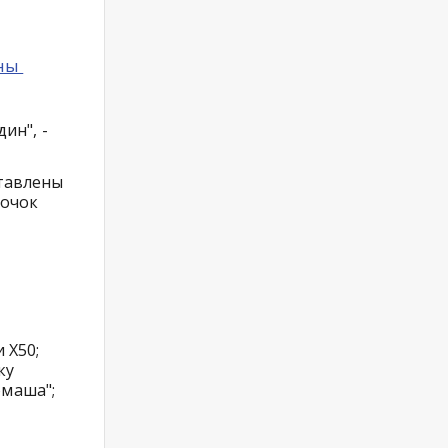
ины
ин", -
ставлены
лочок
 Х50;
ку
маша";