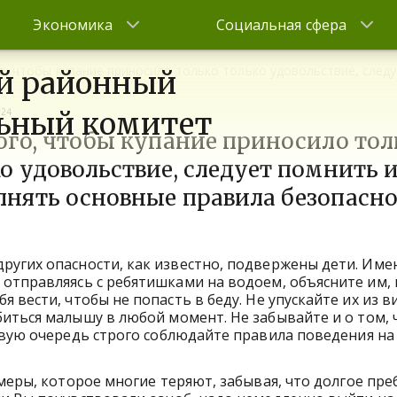
Экономика
Социальная сфера
о, чтобы купание приносило только только удовольствие, след
й районный
024
ьный комитет
ого, чтобы купание приносило тол
о удовольствие, следует помнить 
нять основные правила безопасно
ругих опасности, как известно, подвержены дети. Име
 отправляясь с ребятишками на водоем, объясните им, 
бя вести, чтобы не попасть в беду. Не упускайте их из в
иться малышу в любой момент. Не забывайте и о том, 
рвую очередь строго соблюдайте правила поведения на
 меры, которое многие теряют, забывая, что долгое пр