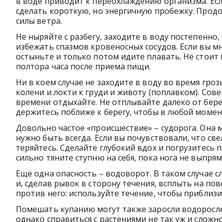
в воде приводит к переохлаждению организма. Есл
сделать короткую, но энергичную пробежку. Продо
силы ветра.
Не ныряйте с разбегу, заходите в воду постепенно
избежать спазмов кровеносных сосудов. Если вы мн
остыньте и только потом идите плавать. Не стоит 
полтора часа после приема пищи.
Ни в коем случае не заходите в воду во время гроз
колени и локти к груди и животу (поплавком). Сов
времени отдыхайте. Не отплывайте далеко от берег
держитесь поближе к берегу, чтобы в любой момен
Довольно частое «происшествие» – судорога. Она 
нужно быть всегда. Если вы почувствовали, что св
теряйтесь. Сделайте глубокий вдох и погрузитесь 
сильно тяните ступню на себя, пока нога не выпрям
Ещё одна опасность – водоворот. В таком случае с
и, сделав рывок в сторону течения, всплыть на пов
против него: используйте течение, чтобы приблизи
Помешать купанию могут также заросли водорослей
однако справиться с растениями не так уж и сложн