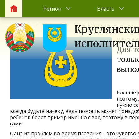
Регион
Власть
Главная
Новости
РОЧС | Новости
Для тог
Круглянски
13 АВГУСТА 2
исполнител
Для т
тольк
выпол
Больше д
поэтому,
нужно се
всегда будьте начеку, ведь помощь может понадоб
ребенок берет пример именно с вас, поэтому в пе
сами!
Одна из проблем во время плавания – это чувство