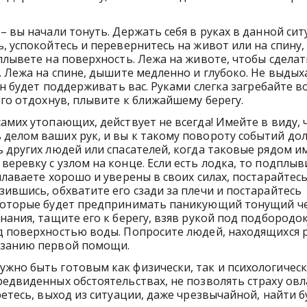
– вы начали тонуть. Держать себя в руках в данной си
, успокойтесь и перевернитесь на живот или на спину,
сплывете на поверхность. Лежа на животе, чтобы сдела
. Лежа на спине, дышите медленно и глубоко. Не выдых
он будет поддерживать вас. Руками слегка загребайте в
ого отдохнув, плывите к ближайшему берегу.
амих утопающих, действует не всегда! Имейте в виду, 
 делом ваших рук, и вы к такому повороту событий до
 других людей или спасателей, когда таковые рядом и
еревку с узлом на конце. Если есть лодка, то подплыв
плаваете хорошо и уверены в своих силах, постарайтес
ившись, обхватите его сзади за плечи и постарайтесь
 которые будет предпринимать паникующий тонущий ч
нания, тащите его к берегу, взяв рукой под подбородо
д поверхностью воды. Попросите людей, находящихся 
азанию первой помощи.
жно быть готовым как физически, так и психологическ
редвиденных обстоятельствах, не позволять страху ов
ретесь, выход из ситуации, даже чрезвычайной, найти б