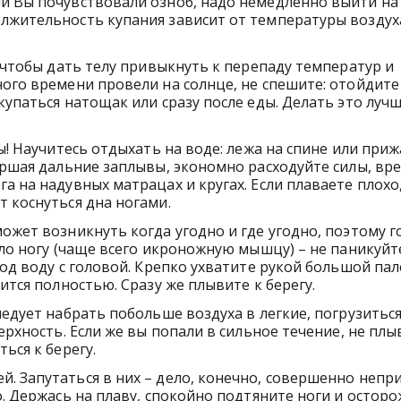
и Вы почувствовали озноб, надо немедленно выйти на 
лжительность купания зависит от температуры воздух
, чтобы дать телу привыкнуть к перепаду температур и
ого времени провели на солнце, не спешите: отойдите 
купаться натощак или сразу после еды. Делать это лучш
ы! Научитесь отдыхать на воде: лежа на спине или при
ершая дальние заплывы, экономно расходуйте силы, вр
а на надувных матрацах и кругах. Если плаваете плохо
т коснуться дна ногами.
может возникнуть когда угодно и где угодно, поэтому 
ело ногу (чаще всего икроножную мышцу) – не паникуйт
под воду с головой. Крепко ухватите рукой большой пал
ится полностью. Сразу же плывите к берегу.
ледует набрать побольше воздуха в легкие, погрузиться
ерхность. Если же вы попали в сильное течение, не плы
ться к берегу.
. Запутаться в них – дело, конечно, совершенно непр
о. Держась на плаву, спокойно подтяните ноги и остор