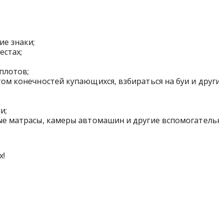
ие знаки;
естах;
 плотов;
том конечностей купающихся, взбираться на буи и друг
ии;
ные матрасы, камеры автомашин и другие вспомогател
х!