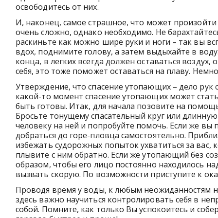
освободитесь от них.
И, наконец, самое страшное, что может произойти 
очень сложно, однако необходимо. Не барахтайтесь
раскиньте как можно шире руки и ноги – так вы в
вдох, поднимите голову, а затем выдыхайте в воду
конца, в легких всегда должен оставаться воздух, 
себя, это тоже поможет оставаться на плаву. Немн
Утверждение, что спасение утопающих – дело рук с
какой-то момент спасение утопающих может стать
быть готовы. Итак, для начала позовите на помощь
Бросьте тонущему спасательный круг или длинную в
человеку на ней и попробуйте помочь. Если же вы 
добраться до горе-пловца самостоятельно. Приблиз
избежать судорожных попыток ухватиться за вас,
плывите с ним обратно. Если же утопающий без соз
образом, чтобы его лицо постоянно находилось на
вызвать скорую. По возможности приступите к ок
Проводя время у воды, к любым неожиданностям ну
здесь важно научиться контролировать себя в неп
собой. Помните, как только Вы успокоитесь и собе