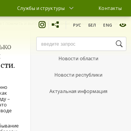
Службы и структуры
Контакты
ует помнить и выполнять основные правила безопасности.
РУС
БЕЛ
ENG
Новости района
ько
и
Новости области
сти.
Новости республики
нно
Актуальная информация
как
иду –
что
 воде
ебывание