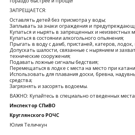
гораздо быстрее и проще!
ЗАПРЕЩАЕТСЯ:
Оставлять детей без присмотра у воды;
Заплывать за знаки ограждения и предупреждающ
Купаться и нырять в запрещенных и неизвестных м
Купаться в состоянии алкогольного опьянения;
Прыгать в воду с дамб, пристаней, катеров, лодок,
Допускать шалости, связанные с нырянием и захва
технические сооружения;
Подавать ложные сигналы бедствия;
Перемещаться в лодке с места на место при катан
Использовать для плавания доски, бревна, надув
средства;
Загрязнять и засорять водоемы.
ВАЖНО: Купайтесь в специально отведенных места
Инспектор СПиВО
Круглянского РОЧС
Юлия Теличкун