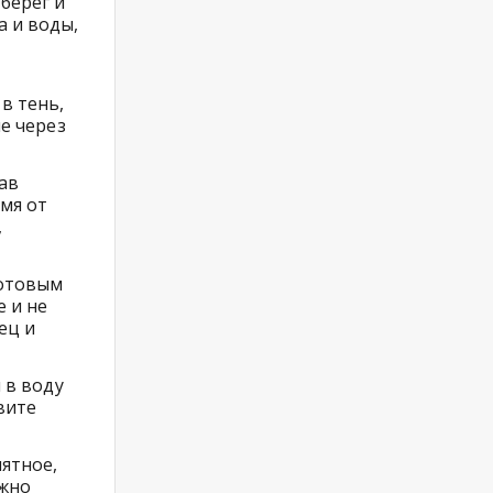
берег и
а и воды,
в тень,
е через
жав
емя от
,
готовым
е и не
ец и
 в воду
вите
иятное,
ожно