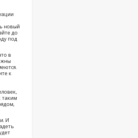
туации
ть новый
айте до
оду под
что в
лжны
меются.
ите к
ь
еловек,
к таким
рядом,
и. И
ладеть
удет