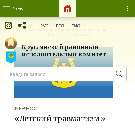
Меню
Главная
Новости
РУС
БЕЛ
ENG
Здравоохранение | Здоровый образ жизни
«Детский травматизм»
Круглянский районный
исполнительный комитет
28 МАРТА 2024
«Детский травматизм»