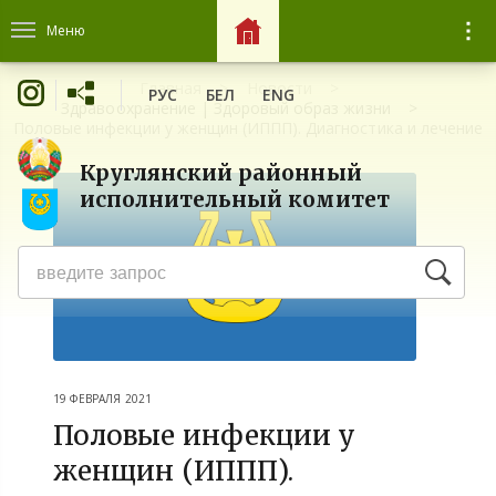
Меню
Главная
Новости
РУС
БЕЛ
ENG
Здравоохранение | Здоровый образ жизни
Половые инфекции у женщин (ИППП). Диагностика и лечение
Круглянский районный
исполнительный комитет
19 ФЕВРАЛЯ 2021
Половые инфекции у
женщин (ИППП).