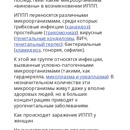
последствий. Какие микроорганизмы
«виновны» в возникновении ИППП.
ИППП переносятся различными
микроорганизмами, среди которых:
грибковые инфекции (
кандидоз
);
простейшие (
трихомониаз
); вирусные
(
генитальные кондиломы
, ВИЧ,
генитальный герпес
); бактериальные
(
хламидиоз
, гонорея, сифилис).
К этой же группе относятся инфекции,
вызванные условно-патогенными
микроорганизмами (такими, как
гарднерелла,
микоплазма и уреаплазма
). В
незначительном количестве эти
микроорганизмы живут даже у вполне
здоровых людей, но в больших
концентрациях приводят к
урогенитальным заболеваниям.
Как происходит заражение ИППП у
женщин