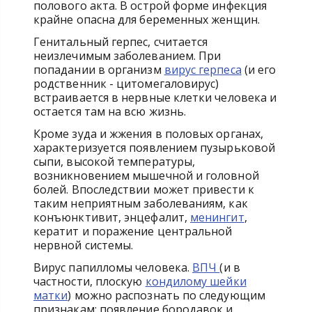
полового акта. В острой форме инфекция
крайне опасна для беременных женщин.
Генитальный герпес, считается
неизлечимым заболеванием. При
попадании в организм
вирус герпеса
(и его
родственник - цитомегаловирус)
встраивается в нервные клетки человека и
остается там на всю жизнь.
Кроме зуда и жжения в половых органах,
характеризуется появлением пузырьковой
сыпи, высокой температуры,
возникновением мышечной и головной
болей. Впоследствии может привести к
таким неприятным заболеваниям, как
конъюнктивит, энцефалит,
менингит
,
кератит и поражение центральной
нервной системы.
Вирус папилломы человека.
ВПЧ
(и в
частности, плоскую
кондилому шейки
матки
) можно распознать по следующим
признакам: появление бородавок и