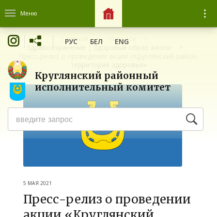
Меню
Главная
Новости
РУС
БЕЛ
ENG
Здравоохранение | Здоровый образ жизни
Пресс-релиз о проведении акции «Круглянский район-
территория здоровья»
Круглянский районный
исполнительный комитет
5 МАЯ 2021
Пресс-релиз о проведении
акции «Круглянский