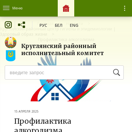
Меню
Главная
Новости
РУС
БЕЛ
ENG
Круглянский районный центр гигиены и эпидемиологии |
Здоровый образ жизни
Профилактика алкоголизма
Круглянский районный
исполнительный комитет
15 АПРЕЛЯ 2025
Профилактика
алкоголизма