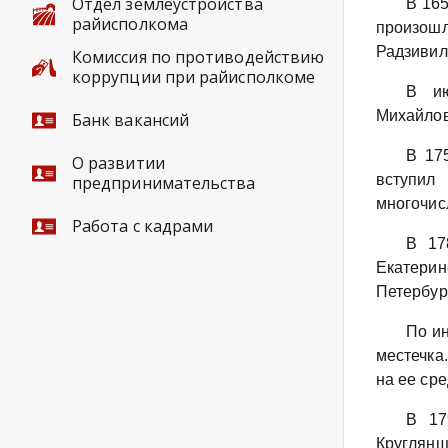
Отдел землеустройства
В 165
райисполкома
произошл
Радзивил
Комиссия по противодействию
коррупции при райисполкоме
В ию
Михайлов
Банк вакансий
В 17
О развитии
вступил
предпринимательства
многочис
Работа с кадрами
В 17
Екатерин
Петербург
По ин
местечка
на ее сре
В 17
Круглянщ