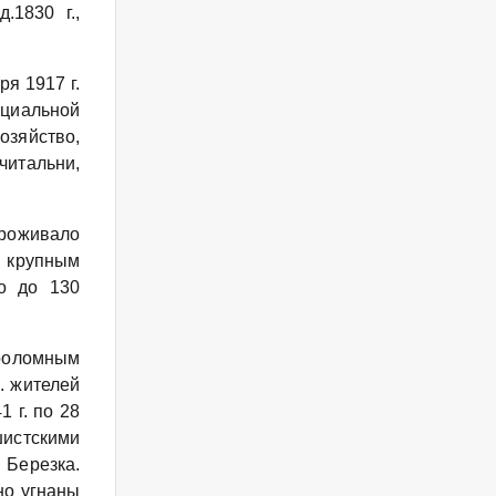
.1830 г.,
я 1917 г.
оциальной
зяйство,
итальни,
проживало
м крупным
ло до 130
оломным
. жителей
 г. по 28
шистскими
 Березка.
но угнаны