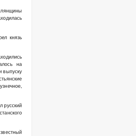
глянщины
ходилась
рел князь
аходились
алось на
и выпуску
стьянские
узнечное,
л русский
станского
известный