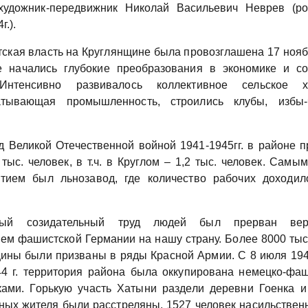
художник-передвижник Николай Васильевич Неврев (род
г.).
ская власть на Круглянщине была провозглашена 17 ноябр
 начались глубокие преобразования в экономике и с
Интенсивно развивалось коллективное сельское хо
атывающая промышленность, строились клубы, избы-ч
д Великой Отечественной войной 1941-1945гг. в районе 
 тыс. человек, в т.ч. в Круглом – 1,2 тыс. человек. Самы
тием был льнозавод, где количество рабочих доходи
ый созидательный труд людей был прерван вер
ем фашистской Германии на нашу страну. Более 8000 тыс
ины были призваны в ряды Красной Армии. С 8 июля 1941
4 г. территория района была оккупирована немецко-фа
ками. Горькую участь Хатыни раздели деревни Гоенка и
ных жителя были расстреляны, 1527 человек насильствен