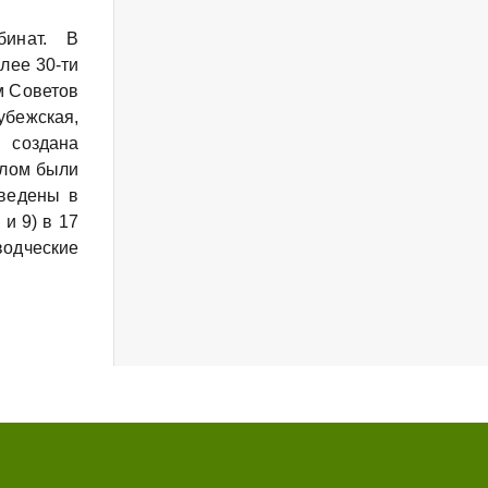
бинат. В
лее 30-ти
м Советов
бежская,
 создана
глом были
введены в
 и 9) в 17
одческие