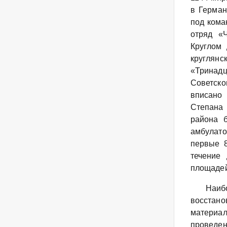
в Герман
под кома
отряд «
Круглом 
круглян
«Тринадц
Советск
вписано 
Степана 
района 
амбулато
первые 8
течение
площадей
Наиб
восстано
материал
проведен