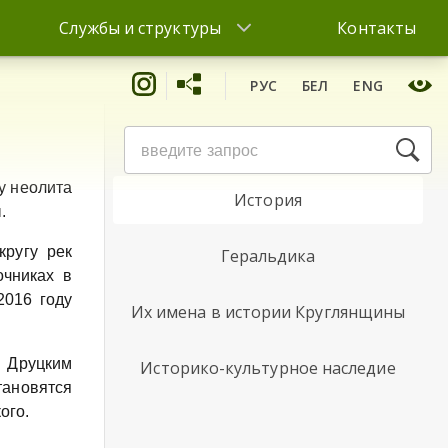
Службы и структуры
Контакты
РУС
БЕЛ
ENG
География
у неолита
История
.
кругу рек
Геральдика
очниках в
2016 году
Их имена в истории Круглянщины
 Друцким
Историко-культурное наследие
тановятся
ого.