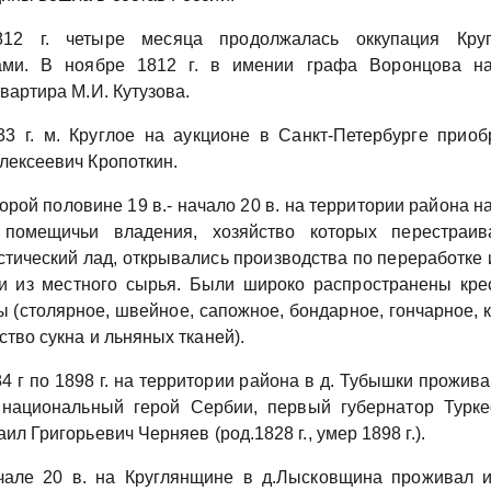
12 г. четыре месяца продолжалась оккупация Кру
ами. В ноябре 1812 г. в имении графа Воронцова на
вартира М.И. Кутузова.
33 г. м. Круглое на аукционе в Санкт-Петербурге приоб
лексеевич Кропоткин.
орой половине 19 в.- начало 20 в. на территории района н
 помещичьи владения, хозяйство которых перестраив
стический лад, открывались производства по переработке 
и из местного сырья. Были широко распространены кре
 (столярное, швейное, сапожное, бондарное, гончарное, к
тво сукна и льняных тканей).
4 г по 1898 г. на территории района в д. Тубышки прожива
 национальный герой Сербии, первый губернатор Турке
ил Григорьевич Черняев (род.1828 г., умер 1898 г.).
чале 20 в. на Круглянщине в д.Лысковщина проживал 