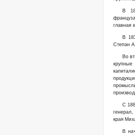
В 18
француз
главная к
В 18
Степан А
Во вт
крупные
капитали
продукци
промыслы
производс
С 188
генерал,
края Миха
В на