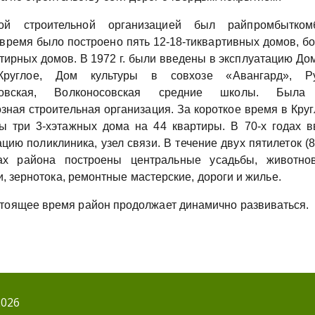
ой строительной организацией был райпромбытком
 время было построено пять 12-18-тиквартивных домов, бо
тирных домов. В 1972 г. были введены в эксплуатацию До
Круглое, Дом культуры в совхозе «Авангард», Ру
ковская, Волконосовская средние школы. Была
зная строительная организация. За короткое время в Кру
ы три 3-хэтажных дома на 44 квартиры. В 70-х годах 
цию поликлиника, узел связи. В течение двух пятилеток (8
вах района построены центральные усадьбы, животнов
, зернотока, ремонтные мастерские, дороги и жилье.
стоящее время район продолжает динамично развиваться.
2026