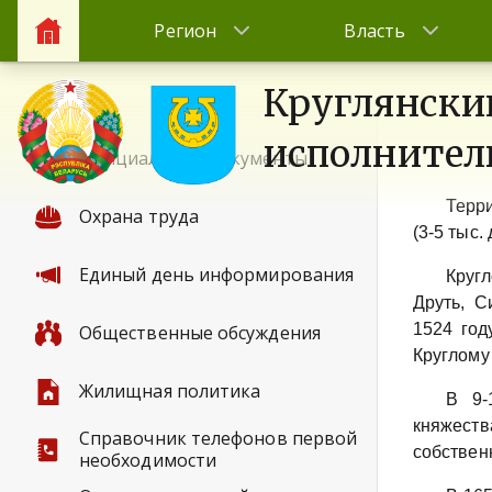
Регион
Власть
Круглянски
исполнител
Официальные документы
Терри
Охрана труда
(3-5 тыс.
Единый день информирования
Круг
Друть, С
1524 год
Общественные обсуждения
Круглому
Жилищная политика
В 9-
княжеств
Справочник телефонов первой
собствен
необходимости