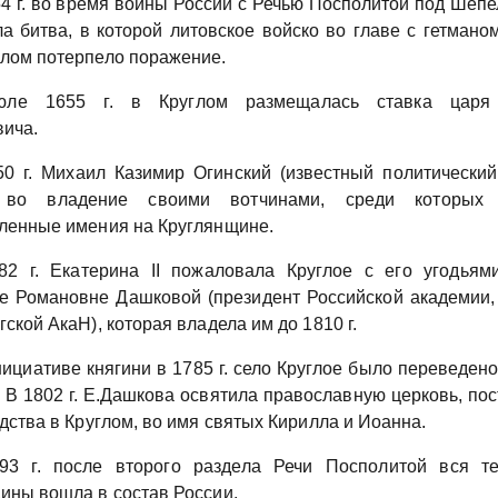
4 г. во время войны России с Речью Посполитой под Шеп
а битва, в которой литовское войско во главе с гетман
лом потерпело поражение.
ле 1655 г. в Круглом размещалась ставка царя
ича.
50 г. Михаил Казимир Огинский (известный политический
 во владение своими вотчинами, среди которы
ленные имения на Круглянщине.
82 г. Екатерина ІІ пожаловала Круглое с его угодьям
е Романовне Дашковой (президент Российской академии,
ской АкаН), которая владела им до 1810 г.
ициативе княгини в 1785 г. село Круглое было переведено
. В 1802 г. Е.Дашкова освятила православную церковь, по
дства в Круглом, во имя святых Кирилла и Иоанна.
93 г. после второго раздела Речи Посполитой вся те
ины вошла в состав России.