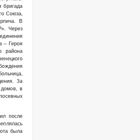
я бригада
го Союза,
рпича. В
Р». Через
единения
а – Героя
о района
венецкого
обождения
ольница,
дения. За
 домов, в
посевных
чил после
реплялась
бота была