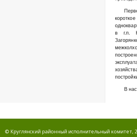
Перв
короткое
одноквар
в г.п. 
Загорян
межколхо
построен
эксплуата
хозяйст
постройки
В на
© Круглянский районный исполнительный комитет, 