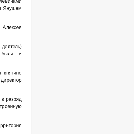
елевичами
ом Янушем
 Алексея
 деятель)
х были и
и княгине
 директор
 в разряд
строенную
рритория