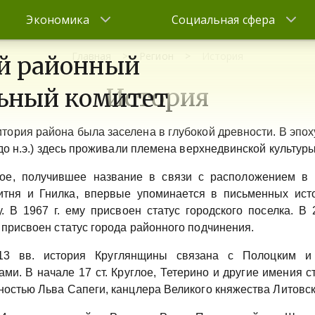
Экономика
Социальная сфера
Главная
Регион
История
й районный
История
ьный комитет
тория района была заселена в глубокой древности. В эпох
 до н.э.) здесь проживали племена верхнедвинской культуры
лое, получившее название в связи с расположением в 
итня и Гнилка, впервые упоминается в письменных ист
у. В 1967 г. ему присвоен статус городского поселка. В 
 присвоен статус города районного подчинения.
13 вв. история Круглянщины связана с Полоцким и
ами. В начале 17 ст. Круглое, Тетерино и другие имения с
ностью Льва Сапеги, канцлера Великого княжества Литовск