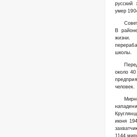
русский 
умер 1904
Совет
В районе
жизни. 
перераб
школы.
Пере
около 40
предприя
человек.
Мирн
нападени
Круглянщ
июня 194
захватчи
1144 мир