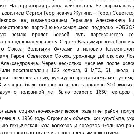
ию. На территории района действовала 8-я партизанска
ндованием Сергея Георгиевича Жунина – Героя Советско
Чекист» под командованием Герасима Алексеевича Ки
действовало партийно-комсомольское подполье «ОБЗО
скую землю пролег боевой путь партизанского со
ать» под командованием Сергея Владимировича Гришин
ого Союза. Золотыми буквами в историю Круглянског
имя Героя Советского Союза, уроженца д.Филатово Ло
Александровича. Через несколько месяцев после осв
были восстановлены 132 колхоза, 3 МТС, 61 школа, б
рии, электростанции, культурно-просветительские учреж
 месяцев было построено и восстановлено 300 жилых
 двух с половиной лет было освоено 1660 гектаров 
.
ольшее социально-экономическое развитие район полу
вления в 1966 году. Строились объекты соцкультбыта, ук
ьно-техническая база колхозов и совхозов. Большая ра
а по строительству сети дорог с твердым покрытием.