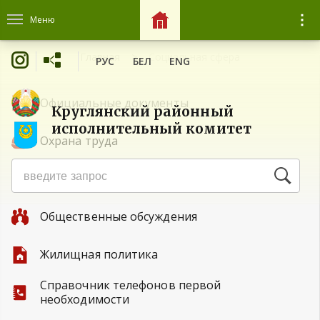
Меню
Главная
Социальная сфера
РУС
БЕЛ
ENG
Официальные документы
Круглянский районный
исполнительный комитет
Охрана труда
Единый день информирования
Общественные обсуждения
Жилищная политика
Справочник телефонов первой
необходимости