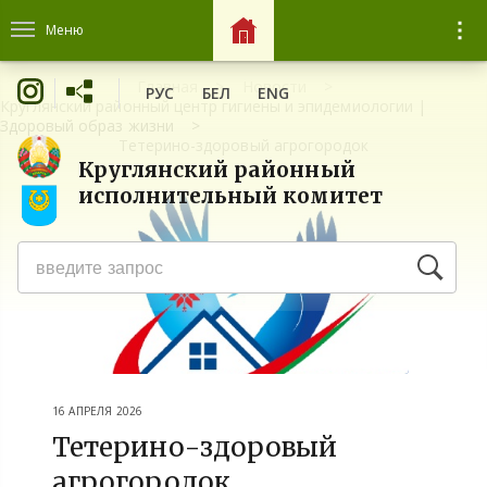
Меню
Главная
Новости
РУС
БЕЛ
ENG
Круглянский районный центр гигиены и эпидемиологии |
Здоровый образ жизни
Тетерино-здоровый агрогородок
Круглянский районный
исполнительный комитет
16 АПРЕЛЯ 2026
Тетерино-здоровый
агрогородок