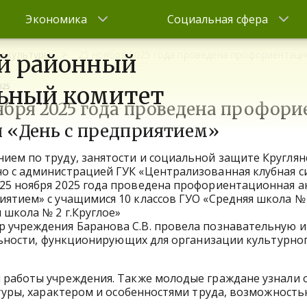
Экономика
Социальная сфера
и культуры
25 ноября 2025 года проведена профориентаци
й районный
025
ьный комитет
ября 2025 года проведена профор
я «День с предприятием»
ием по труду, занятости и социальной защите Кругля
о с администрацией ГУК «Централизованная клубная с
25 ноября 2025 года проведена профориентационная а
иятием» с учащимися 10 классов ГУО «Средняя школа № 
 школа № 2 г.Круглое»
 учреждения Баранова С.В. провела познавательную 
ельности, функционирующих для организации культурног
 работы учреждения. Также молодые граждане узнали 
ьтуры, характером и особенностями труда, возможност