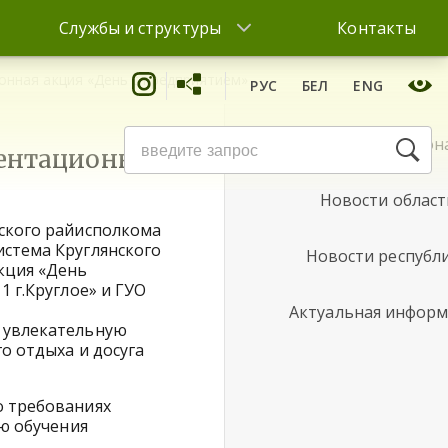
Службы и структуры
Контакты
онная акция «День с предприятием»
РУС
БЕЛ
ENG
Новости район
иентационная
Новости област
нского райисполкома
истема Круглянского
Новости республ
кция «День
1 г.Круглое» и ГУО
Актуальная инфор
и увлекательную
о отдыха и досуга
о требованиях
ью обучения