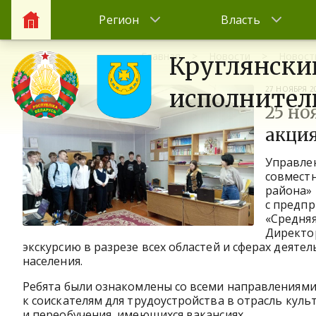
Регион
Власть
Главная
Новости
Новост
Круглянски
27 НОЯБРЯ 2
исполнител
25 но
акци
Управлен
совместн
района» 
с предпр
«Средняя
Директор
экскурсию в разрезе всех областей и сферах деят
населения.
Ребята были ознакомлены со всеми направлениями
к соискателям для трудоустройства в отрасль кул
и переобучения, имеющихся вакансиях.