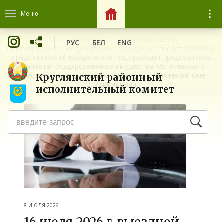
Меню
Главная
Новости
Новости района
РУС
БЕЛ
ENG
16 июля 2026 г. выездной прием граждан, их представителей,
представителей юридических лиц проведет председатель
комитета государственного имущества Могилевского
областного исполнительного комитета Мякинький Олег
Круглянский районный
Владимирович
исполнительный комитет
8 ИЮЛЯ 2026
16 июля 2026 г. выездной