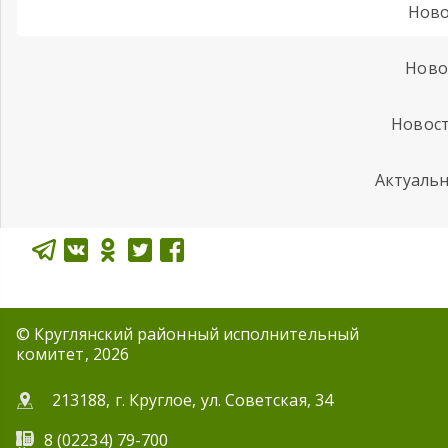
Ново
Ново
Новост
Актуаль
© Круглянский районный исполнительный
комитет, 2026
213188, г. Круглое, ул. Советская, 34
8 (02234) 79-700