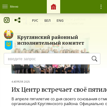
Меню
Главная
Новости
Новости района
РУС
БЕЛ
ENG
Их Центр встречает своё пятилетие
Круглянский районный
исполнительный комитет
4 АПРЕЛЯ 2025
Их Центр встречает своё пятил
В апреле пятилетие со дня своего основания от
организаций Круглянского района. Официально он