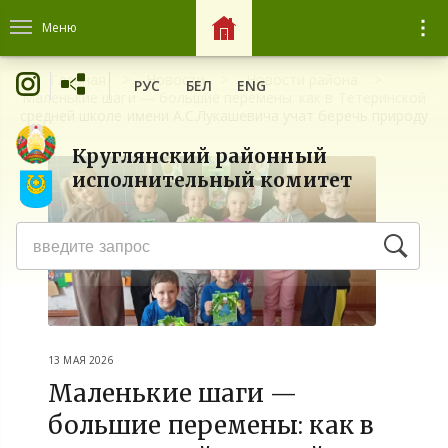
Меню
Главная
Новости
Новости района
РУС
БЕЛ
ENG
Маленькие шаги — большие перемены: как в Тетеринской
средней школе имени А.С.Лукашевича учат беречь природу
Круглянский районный
исполнительный комитет
13 МАЯ 2026
Маленькие шаги —
большие перемены: как в