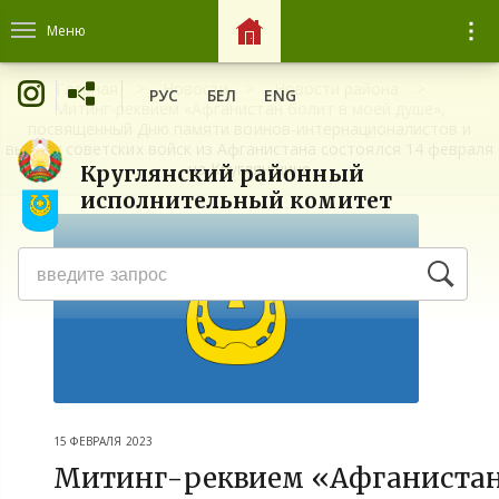
Меню
Главная
Новости
Новости района
РУС
БЕЛ
ENG
Митинг-реквием «Афганистан болит в моей душе»,
посвящённый Дню памяти воинов-интернационалистов и
выводу советских войск из Афганистана состоялся 14 февраля
на Круглянщине
Круглянский районный
исполнительный комитет
15 ФЕВРАЛЯ 2023
Митинг-реквием «Афганистан