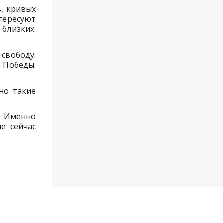
в, кривых
тересуют
 близких.
 свободу.
 Победы.
но такие
. Именно
е сейчас