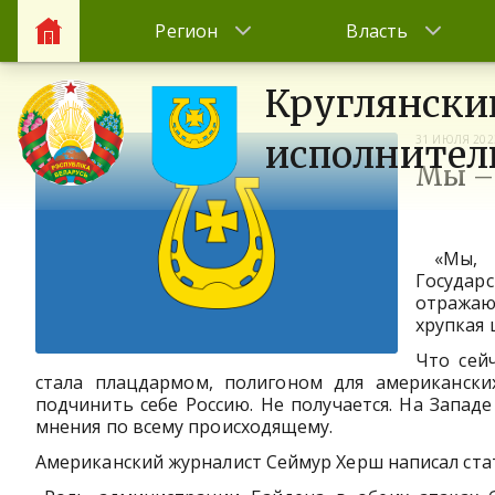
Регион
Власть
Круглянски
31 ИЮЛЯ 202
исполнител
Мы – 
«Мы, б
Государ
отражаю
хрупкая 
Что сей
стала плацдармом, полигоном для американски
подчинить себе Россию. Не получается. На Запад
мнения по всему происходящему.
Американский журналист Сеймур Херш написал стат