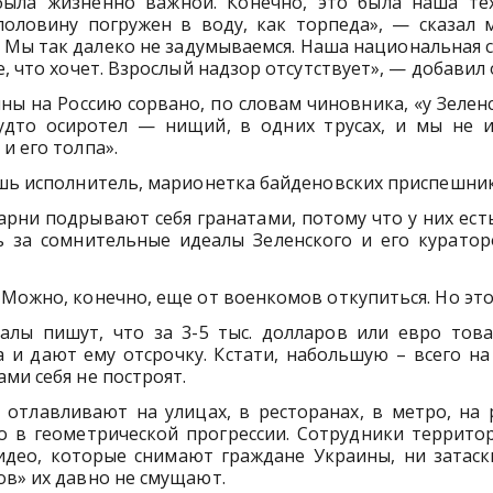
ыла жизненно важной. Конечно, это была наша тех
половину погружен в воду, как торпеда», — сказал 
 Мы так далеко не задумываемся. Наша национальная 
, что хочет. Взрослый надзор отсутствует», — добавил 
ы на Россию сорвано, по словам чиновника, «у Зелен
будто осиротел — нищий, в одних трусах, и мы не 
и его толпа».
ишь исполнитель, марионетка байденовских приспешни
арни подрывают себя гранатами, потому что у них ес
ь за сомнительные идеалы Зеленского и его куратор
 Можно, конечно, еще от военкомов откупиться. Но это
алы пишут, что за 3-5 тыс. долларов или евро тов
и дают ему отсрочку. Кстати, набольшую – всего на 
ми себя не построят.
отлавливают на улицах, в ресторанах, в метро, на 
то в геометрической прогрессии. Сотрудники террито
идео, которые снимают граждане Украины, ни затаск
ов» их давно не смущают.