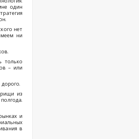
нология.
мне один
стратегия
он.
ского нет
имеем ни
ков.
ть только
ов – или
 дорого.
арищи из
полгода.
рынках и
риальных
ивания в