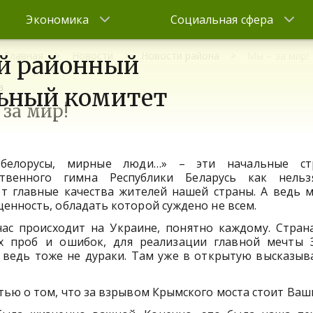
Экономика
Социальная сфера
Главная
Новости
Новости района
Мы – за мир!
й районный
3
ьный комитет
за мир!
елорусы, мирные люди…» – эти начальные ст
ственного гимна Республики Беларусь как нель
т главные качества жителей нашей страны. А ведь м
ценность, обладать которой суждено не всем.
час происходит на Украине, понятно каждому. Страна
х проб и ошибок, для реализации главной мечты 
е ведь тоже не дураки. Там уже в открытую высказыв
ью о том, что за взрывом Крымского моста стоит Ваш