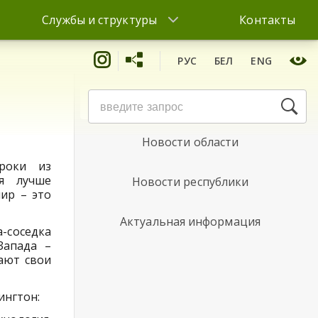
Службы и структуры
Контакты
РУС
БЕЛ
ENG
Новости района
Новости области
роки из
зя лучше
Новости республики
ир – это
Актуальная информация
-соседка
Запада –
ают свои
ингтон: