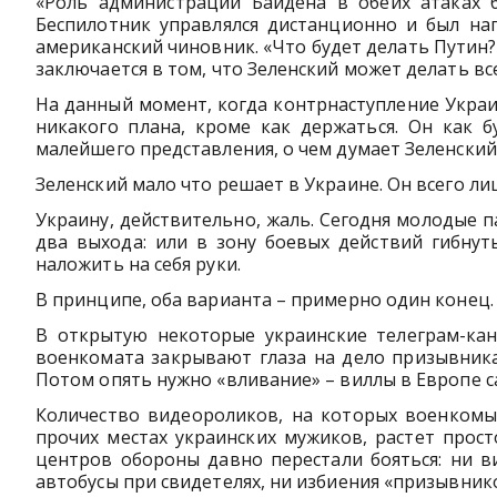
«Роль администрации Байдена в обеих атаках б
Беспилотник управлялся дистанционно и был на
американский чиновник. «Что будет делать Путин?
заключается в том, что Зеленский может делать все
На данный момент, когда контрнаступление Украин
никакого плана, кроме как держаться. Он как 
малейшего представления, о чем думает Зеленский 
Зеленский мало что решает в Украине. Он всего л
Украину, действительно, жаль. Сегодня молодые п
два выхода: или в зону боевых действий гибнут
наложить на себя руки.
В принципе, оба варианта – примерно один конец.
В открытую некоторые украинские телеграм-кан
военкомата закрывают глаза на дело призывника 
Потом опять нужно «вливание» – виллы в Европе са
Количество видеороликов, на которых военкомы 
прочих местах украинских мужиков, растет прос
центров обороны давно перестали бояться: ни в
автобусы при свидетелях, ни избиения «призывник