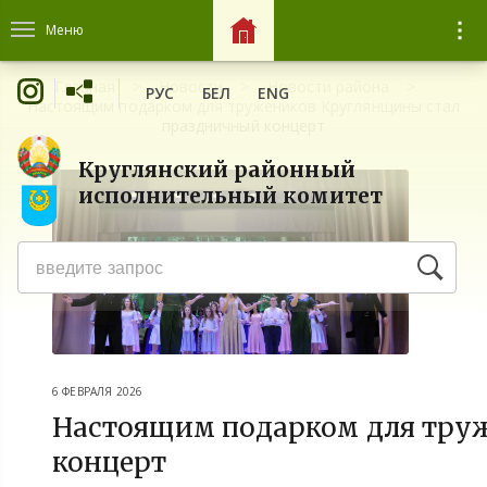
Меню
Главная
Новости
Новости района
РУС
БЕЛ
ENG
Настоящим подарком для тружеников Круглянщины стал
праздничный концерт
Круглянский районный
исполнительный комитет
6 ФЕВРАЛЯ 2026
Настоящим подарком для тру
концерт