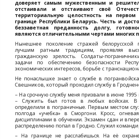
доверяет самым мужественным и решите
отстаивали и отстаивают своё Отечест
территориальную целостность на первом 
границе Республики Беларусь. Честь и дост
беззаветная преданность долгу, готовн
являются отличительными чертами многих п
Нынешнее поколение стражей белорусской г
лучшим ратным традициям, проявляя выс
гражданскую зрелость. Солдаты-погранични
задачи по обеспечению безопасности Респу
экономических интересов, борьбе с транснацио
Не понаслышке знает о службе в погранвойска
Свешников, который проходил службу в Гродненс
– На срочную службу меня призвали в июне 1995 
– Служить был готов в любых войсках. В 
определили в пограничные. Первым местом служ
полгода «учебка» в Сморгони. Кросс, огнев
дисциплинами в обучении. Экзамен сдан и впер
распределению попал в Гродно. Служил команди
– На границе не расслабишься. На её охран