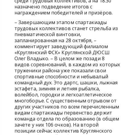
среди трудовых коллективов, а на 18.30
назначено подведение итогов с
награждением победителей и призёров.
– Завершающим этапом спартакиады
трудовых коллективов станет стрельба из
пневматической винтовки,
запланированная на 28 октября, –
комментирует заведующий филиалом
«Круглянский ФСК» Круглянской ДЮСШ
Олег Владыко. – В целом же позади 8
видов соревнований, в каждом из которых
труженики района уже показали свои
спортивные способности и небывалый
командный дух. Это дартс, шашки, лыжная
эстафета, зимняя и летняя рыбалка,
волейбол, городки и легкоатлетическое
многоборье. С существенным отрывом от
других участников по всем перечисленным
видам спартакиады первенство держит
команда отдела по образованию (в общем
зачёте у них 106 очков). На второй
позиции сейчас коллектив Круглянского