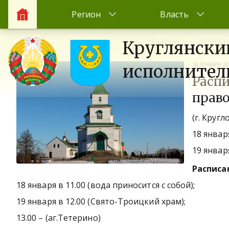
Регион
Власть
Главная
Новост
Круглянски
16 ЯНВАРЯ 2
исполнител
Расп
прав
(г. Кругл
18 январ
19 январ
Расписа
18 января в 11.00 (вода приносится с собой);
19 января в 12.00 (Свято-Троицкий храм);
13.00 – (аг.Тетерино)