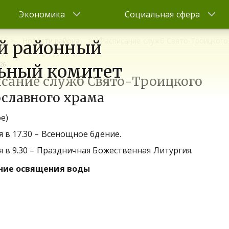
Экономика
Социальная сфера
и
Новости района
Расписание служб Свято-Троицкого
й районный
026
ьный комитет
исание служб Свято-Троицкого
ославного храма
ое)
я в 17.30 – Всенощное бдение.
я в 9.30 – Праздничная Божественная Литургия.
ние освящения воды