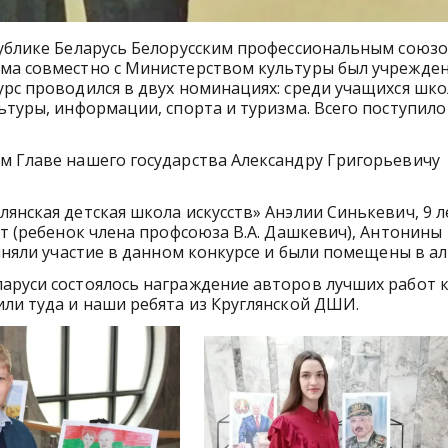
публике Беларусь Белорусским профессиональным союз
зма совместно с Министерством культуры был учрежден
урс проводился в двух номинациях: среди учащихся шко
ьтуры, информации, спорта и туризма. Всего поступило
м Главе нашего государства Александру Григорьевичу
янская детская школа искусств» Анэлии Синькевич, 9 л
ет (ребенок члена профсоюза В.А. Дашкевич), Антонины
риняли участие в данном конкурсе и были помещены в а
аруси состоялось награждение авторов лучших работ к
или туда и наши ребята из Круглянской ДШИ.