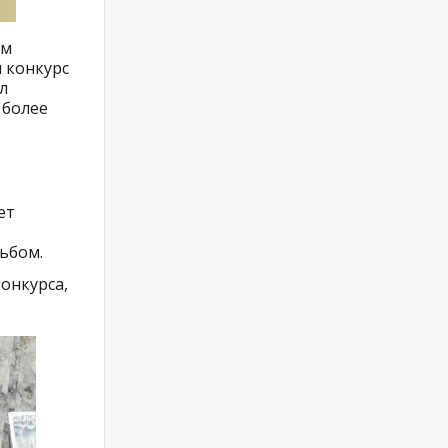
ом
 конкурс
л
 более
ет
льбом.
онкурса,