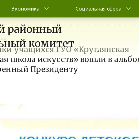
Экономика
Социальная сфера
Рисунки учащихся ГУО «Круглянская детская школа искусс
й районный
2024
ьный комитет
нки учащихся ГУО «Круглянская
ая школа искусств» вошли в альбо
ренный Президенту