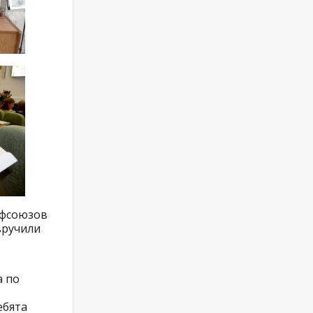
офсоюзов
вручили
а по
ебята