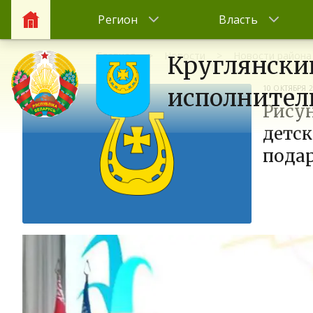
Регион
Власть
Главная
Новости
Новости района
Круглянски
10 ОКТЯБРЯ 
исполнител
Рису
детск
пода