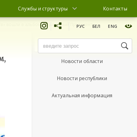
Службы и структуры
Контакты
тв» вошли в альбом, подаренный Президенту
РУС
БЕЛ
ENG
Новости района
м,
Новости области
Новости республики
Актуальная информация