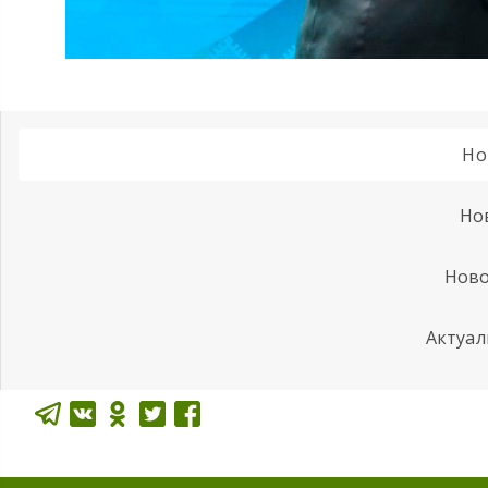
Но
Но
Ново
Актуал