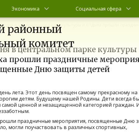
Экономика
Социальная сфера
егодня в центральном парке культуры и отдыха прошли праздн
й районный
ьный комитет
ня в центральном парке культуры
ха прошли праздничные мероприя
ященные Дню защиты детей
ень лета. Этот день посвящен самому прекрасному на 
рогим детям. Будущему нашей Родины. Дети всегда бы
я самой ценной и незащищенной категорией граждан. 
еззаботным.
 прошли праздничные мероприятия, посвященные Дню 
ало, могли поучаствовать в различных спортивных,