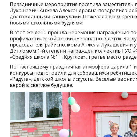
Праздничные мероприятия посетила заместитель 
Лукашевич. Анжела Александровна поздравила ребя
долгожданными каникулами. Пожелала всем крепког
новыми школьными буднями.
В этот же день прошла церемония награждения п
профилактической акции «Безопасно в лето». Зас
председателя райисполкома Анжела Лукашевич и уч
Дипломом 1-й степени награжден коллектив ГУО «
«Средняя школа №1 г. Круглое», третье место разд
По-настоящему праздничная атмосфера царила 1 ию
конкурсы подготовили для собравшихся ребятише
«Радуга», детской школы искусств. Веселым звонк
верой в светлое будущее.