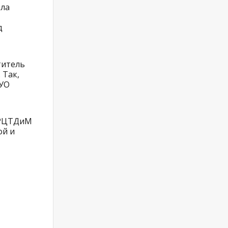
ела
д
титель
 Так,
ГУО
 РЦТДиМ
ой и