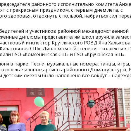
председателя районного исполнительно комитета Анж
т с прекрасным праздником, с первым днем лета, с
о здоровья, отдохнуть с пользой, набраться сил пере
обедителей и участников районной межведомственной
луженные дипломы представителям школ вручила замес
астковый инспектор Круглянского РОВД Яна Халькова.
Филатовская СШ», Дипломом 2-й степени – коллектив 
елили ГУО «Комсеничская СШ» и ГУО «Кручанская БШ».
ня в парке. Песни, музыкальные номера, танцы, игры,
к взрослые и юные артисты районного Дома культуры,
им детским смехом было наполнено все вокруг – надежд