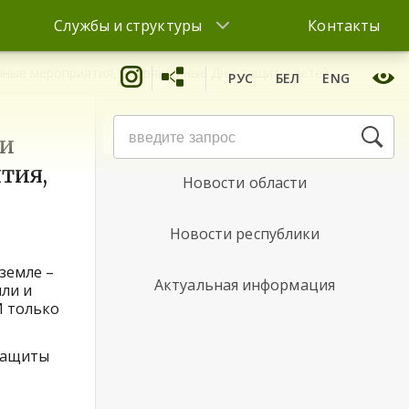
Службы и структуры
Контакты
ичные мероприятия, посвященные Дню защиты детей
РУС
БЕЛ
ENG
Новости района
 и
тия,
Новости области
Новости республики
земле –
Актуальная информация
ли и
И только
защиты