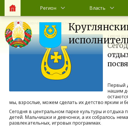
Регион
Власть
Главная
Новости
Новости района
С
Круглянски
1 ИЮНЯ 2023
исполнител
Сегод
отды
посв
Первый д
нашим до
остаютс
мы, взрослые, можем сделать их детство ярким и б
Сегодня в центральном парке культуры и отдыха
детей. Мальчишки и девчонки, а их собралось нем
развлекательных, игровых программах.