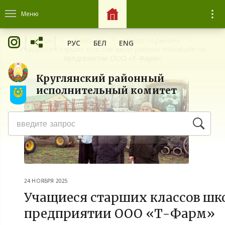
Меню
Главная
Новости
Новости района
РУС
БЕЛ
ENG
Учащиеся старших классов школ района побывали на
предприятии ООО «Т-Фарм»
Круглянский районный
исполнительный комитет
24 НОЯБРЯ 2025
Учащиеся старших классов шк
предприятии ООО «Т-Фарм»