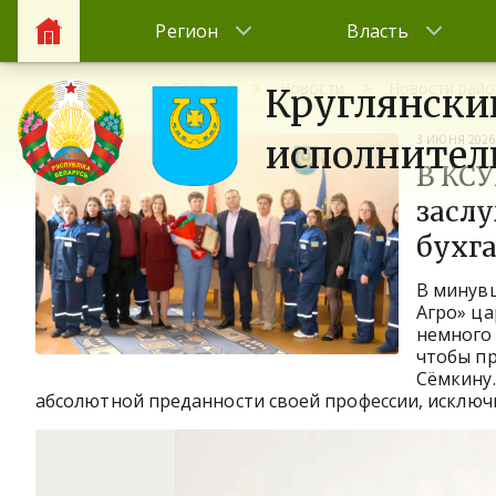
Регион
Власть
Главная
Новости
Новости райо
Круглянски
3 ИЮНЯ 2026
исполнител
В КС
засл
бухг
В минув
Агро» ца
немного 
чтобы пр
Сёмкину.
абсолютной преданности своей профессии, исключ