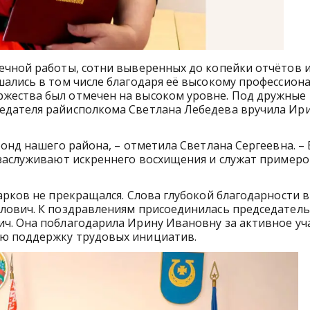
ечной работы, сотни выверенных до копейки отчётов 
ались в том числе благодаря её высокому профессиона
жества был отмечен на высоком уровне. Под дружные
едателя райисполкома Светлана Лебедева вручила Ир
фонд нашего района, – отметила Светлана Сергеевна. –
 заслуживают искреннего восхищения и служат примеро
арков не прекращался. Слова глубокой благодарности 
лович. К поздравлениям присоединилась председатель
ч. Она поблагодарила Ирину Ивановну за активное уч
ю поддержку трудовых инициатив.