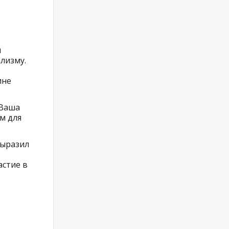
и
лизму.
ине
 Ваша
м для
выразил
астие в