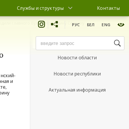
Службы и структуры
Контакты
одили главного бухгалтера Ирину Сёмкину
РУС
БЕЛ
ENG
Новости района
о
Новости области
Новости республики
нский-
нная и
те,
Актуальная информация
рину