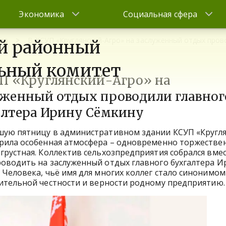
Экономика
Социальная сфера
на
В КСУП «Круглянский-Агро» на заслуженный отдых пров
й районный
ьный комитет
УП «Круглянский-Агро» на
уженный отдых проводили главног
алтера Ирину Сёмкину
шую пятницу в административном здании КСУП «Кругля
рила особенная атмосфера – одновременно торжестве
грустная. Коллектив сельхозпредприятия собрался вмес
оводить на заслуженный отдых главного бухгалтера И
 Человека, чьё имя для многих коллег стало синонимом
ительной честности и верности родному предприятию.