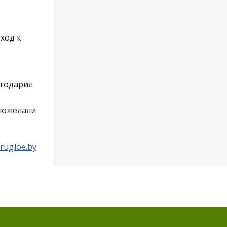
ход к
агодарил
 пожелали
rugloe.by