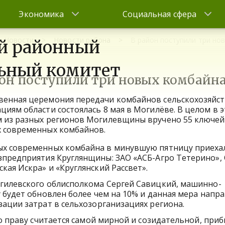
Экономика
Социальная сфера
Новости
Новости района
В район поступили три но
й районный
ьный комитет
йон поступили три новых комбайн
венная церемония передачи комбайнов сельскохозяйс
циям области состоялась 8 мая в Могилёве. В целом в 
м из разных регионов Могилевщины вручено 55 ключей
х современных комбайнов.
ых современных комбайна в минувшую пятницу приеха
зпредприятия Круглянщины: ЗАО «АСБ-Агро Тетерино»,
ская Искра» и «Круглянский Рассвет».
гилевского облисполкома Сергей Савицкий, машинно-
 будет обновлен более чем на 10% и данная мера напр
ации затрат в сельхозорганизациях региона.
о праву считается самой мирной и созидательной, при