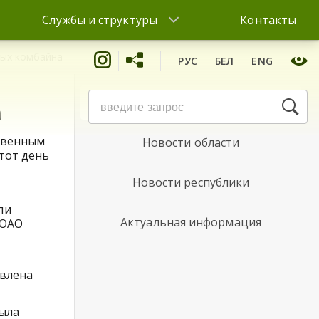
Службы и структуры
Контакты
вых комбайна
РУС
БЕЛ
ENG
Новости района
а
твенным
Новости области
этот день
Новости республики
ли
Актуальная информация
 ОАО
авлена
была