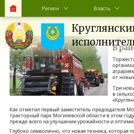
Регион
Власть
Главная
Круглянски
12 МАЯ 2026
исполнител
В ра
Торжест
организа
агрария
от новы
Три нов
в сельхо
«Круглян
Как отметил первый заместитель председателя Мо
тракторный парк Могилевской области в этом году
прежде всего на улучшении урожайности и оптимиз
Глубоко символично, что новая техника, которая п