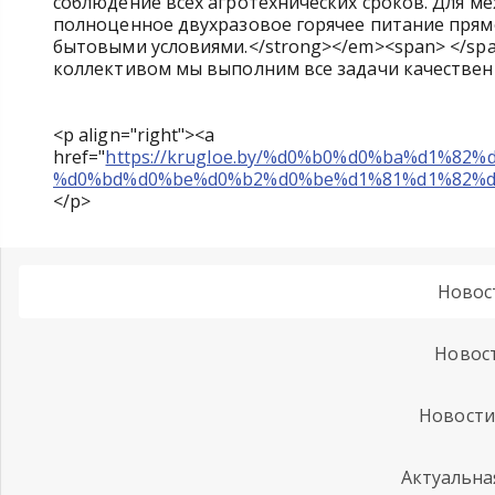
соблюдение всех агротехнических сроков. Для ме
полноценное двухразовое горячее питание прям
бытовыми условиями.</strong></em><span> </sp
коллективом мы выполним все задачи качественн
<p align="right"><a
href="
https://krugloe.by/%d0%b0%d0%ba%d1%8
%d0%bd%d0%be%d0%b2%d0%be%d1%81%d1%82%d0%b8
</p>
Новос
Новост
Новости
Актуальна