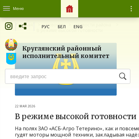
Меню
Главная
Новости
Новости района
РУС
БЕЛ
ENG
В режиме высокой готовности
Круглянский районный
исполнительный комитет
22 МАЯ 2026
В режиме высокой готовности
На полях ЗАО «АСБ-Агро Тетерино», как и повсем
гудят моторы мощной техники, закладывая над