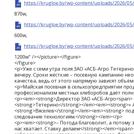
https://krugloe.by/wp-content/uploads/2026/05
870w,
https://krugloe.by/wp-content/uploads/2026/05
600w,
https://krugloe.by/wp-content/uploads/2026/05
1200w" /></picture></figure>
</figure>
<p>Уже с семи утра поля ЗАО «АСБ-Агро Тетерино
вечеру. Сроки жёсткие – посевную кампанию не
качества, ведь от этого напрямую зависят объём
<p>Майская посевная в сельхозпредприятии прод
профессионализм местных хлеборобов даёт полн
<p><em><strong>Директор ЗАО «АСБ-Агро<span> 
<strong>Тетерино</strong></em><em><strong>» 
<strong>Вяселев</strong></em><em><strong> под
следование технологиям.</strong></em></p>
<p><em><strong>– Погода благоволит, а потому 
нас хватает. Ставку делаем</strong></em><span>