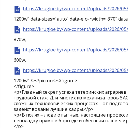
https://krugloe.by/wp-content/uploads/2026/05
1200w" data-sizes="auto" data-eio-rwidth="870" data
https://krugloe.by/wp-content/uploads/2026/05
870w,
https://krugloe.by/wp-content/uploads/2026/05
600w,
https://krugloe.by/wp-content/uploads/2026/05
1200w" /></picture></figure>
</figure>
<p>Главный секрет успеха тетеринских аграриев 
трудовой стаж. Для многих из механизаторов ЗАО
сложных технологических процессах – от подгот
задействованы лучшие кадры.</p>
<p>В полях – люди опытные, настоящие професс
неполадку прямо в борозде и обеспечить ювели
</p>