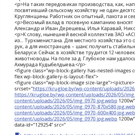
<p>На таких передовиках производства, как, на
посвятивший сельскому хозяйству не один десят
Круглянщины. Работник он опытный, пахота и сев
<p>Весомый вклад в посевную кампанию вносят 
Александр и Иван Дерешевы, Илья Каравай, Нико
<p>К слову, нынешней весной коллектив ЗАО «А
из… Туркменистана. Для местного хозяйства это
рук, а для иностранцев – шанс получить стабил
Беларуси. Сейчас в хозяйстве трудится 12 челове
животноводы. На поле за д. Глубокое нам удалос
Ахмурада Кудыбелдыева.</p>
<figure class="wp-block-gallery has-nested-images c
flex wp-block-gallery-is-layout-flex">
<figure class="wp-block-image size-large"><picture
srcset="
https://krugloe.by/wp-content/uploads/202
https://krugloe.by/wp-content/uploads/2026/05/im
content/uploads/2026/05/img_0970.jpg.webp
1200w" 
content/uploads/2026/05/img_0970-870x580.jpg.we
content/uploads/2026/05/img_0970-600x400.jpg.we
content/uploads/2026/05/img_0970.jpg.webp
1200w" 
data-id="129254" src="