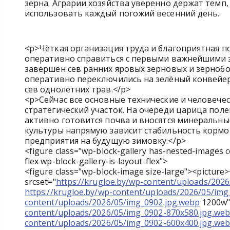
зерна. Аграрии хозяйства уверенно держат темп
использовать каждый погожий весенний день.
<p>Чёткая организация труда и благоприятная 
оперативно справиться с первыми важнейшими з
завершён сев ранних яровых зерновых и зернобо
оперативно переключились на зелёный конвейер
сев однолетних трав.</p>
<p>Сейчас все основные технические и человече
стратегический участок. На очереди царица поле
активно готовится почва и вносятся минеральные
культуры напрямую зависит стабильность корм
предприятия на будущую зимовку.</p>
<figure class="wp-block-gallery has-nested-images c
flex wp-block-gallery-is-layout-flex">
<figure class="wp-block-image size-large"><picture
srcset="
https://krugloe.by/wp-content/uploads/202
https://krugloe.by/wp-content/uploads/2026/05/im
content/uploads/2026/05/img_0902.jpg.webp
1200w" 
content/uploads/2026/05/img_0902-870x580.jpg.we
content/uploads/2026/05/img_0902-600x400.jpg.we