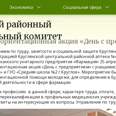
Экономика
Социальная сфера
Органы соцзащиты | Наши новости
Профориентационная а
й районный
ьный комитет
ориентационная акция «День с п
ием по труду, занятости и социальной защите Круглян
трацией Круглянской центральной районной аптеки №
канского унитарного предприятия «Фармация» 25 апре
нтационная акция «День с предприятием» с учащимися
е» и ГУО «Средняя школа №2 г.Круглое». Мероприятие б
ентационной помощи молодежи, для определения в б
 деятельности в сфере фармации.
профессиях в данной сфере, характере труда, оплате,
я переквалификации в профильных медицинских учрежд
тветы на интересующие их вопросы. Управление по тр