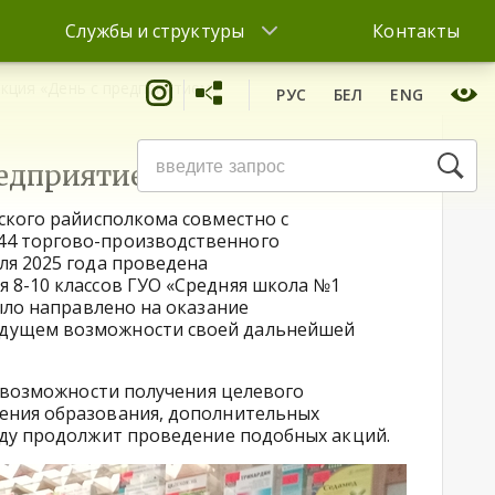
Службы и структуры
Контакты
кция «День с предприятием»
РУС
БЕЛ
ENG
редприятием»
ского райисполкома совместно с
44 торгово-производственного
ля 2025 года проведена
 8-10 классов ГУО «Средняя школа №1
ыло направлено на оказание
удущем возможности своей дальнейшей
 возможности получения целевого
ения образования, дополнительных
уду продолжит проведение подобных акций.