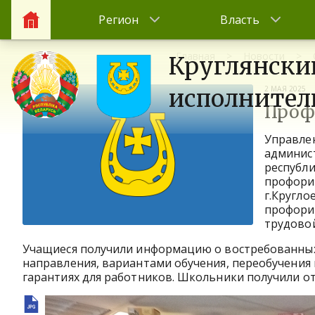
Регион
Власть
Главная
Новости
Круглянски
2 МАЯ 2025
исполнител
Проф
Управлен
админис
республи
профорие
г.Кругло
профори
трудовой
Учащиеся получили информацию о востребованных 
направления, вариантами обучения, переобучени
гарантиях для работников. Школьники получили о