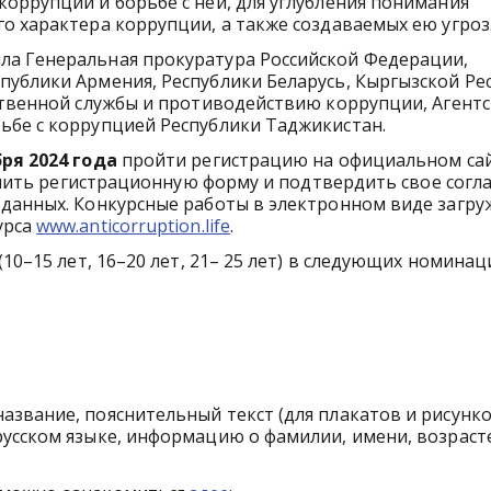
оррупции и борьбе с ней, для углубления понимания
о характера коррупции, а также создаваемых ею угроз
ла Генеральная прокуратура Российской Федерации,
ублики Армения, Республики Беларусь, Кыргызской Ре
ственной службы и противодействию коррупции, Агент
ьбе с коррупцией Республики Таджикистан.
ря 2024 года
пройти регистрацию на официальном са
ить регистрационную форму и подтвердить свое согл
 данных. Конкурсные работы в электронном виде загру
урса
www.anticorruption.life
.
10–15 лет, 16–20 лет, 21– 25 лет) в следующих номинац
звание, пояснительный текст (для плакатов и рисунко
русском языке, информацию о фамилии, имени, возраст