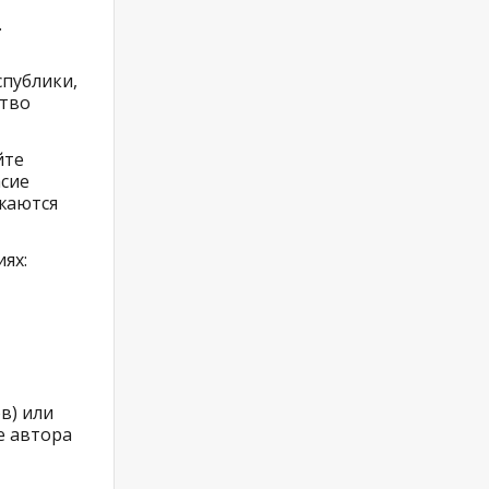
.
спублики,
ство
йте
асие
жаются
иях:
в) или
е автора