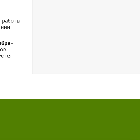
е работы
онии
ябре–
ов.
ется