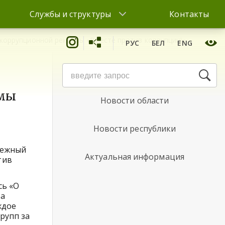
Службы и структуры
Контакты
оррупционной рекламы «Вместе против коррупции!»
РУС
БЕЛ
ENG
Новости района
амы
Новости области
Новости республики
дежный
Актуальная информация
тив
сь «О
ра
ждое
рупп за