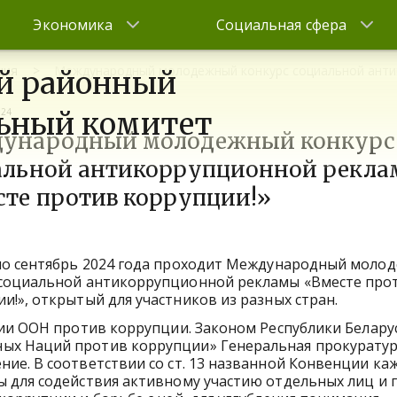
Экономика
Социальная сфера
ция
Международный молодежный конкурс социальной антик
й районный
024
ьный комитет
ународный молодежный конкурс
альной антикоррупционной рекл
сте против коррупции!»
по сентябрь 2024 года проходит Международный моло
 социальной антикоррупционной рекламы «Вместе про
и!», открытый для участников из разных стран.
ии ООН против коррупции. Законом Республики Белару
ых Наций против коррупции» Генеральная прокурату
ие. В соответствии со ст. 13 названной Конвенции ка
 для содействия активному участию отдельных лиц и г