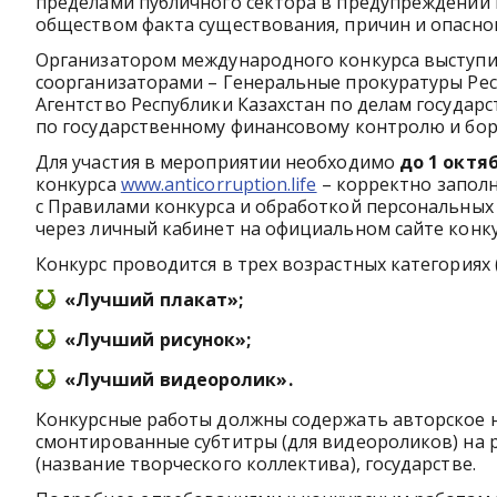
пределами публичного сектора в предупреждении к
обществом факта существования, причин и опасног
Организатором международного конкурса выступи
соорганизаторами – Генеральные прокуратуры Респ
Агентство Республики Казахстан по делам государ
по государственному финансовому контролю и бор
Для участия в мероприятии необходимо
до 1 октяб
конкурса
www.anticorruption.life
– корректно заполн
с Правилами конкурса и обработкой персональных
через личный кабинет на официальном сайте конк
Конкурс проводится в трех возрастных категориях (
«Лучший плакат»;
«Лучший рисунок»;
«Лучший видеоролик».
Конкурсные работы должны содержать авторское на
смонтированные субтитры (для видеороликов) на 
(название творческого коллектива), государстве.