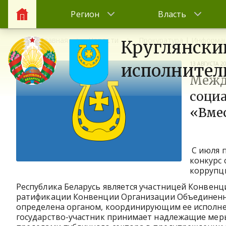
Регион
Власть
Главная
Новости
Прокуратура | Информа
Круглянски
13 АВГУСТА 2
исполнител
Межд
соци
«Вме
C июля 
конкурс
коррупци
Республика Беларусь является участницей Конвенц
ратификации Конвенции Организации Объединенн
определена органом, координирующим ее исполнен
государство-участник принимает надлежащие меры