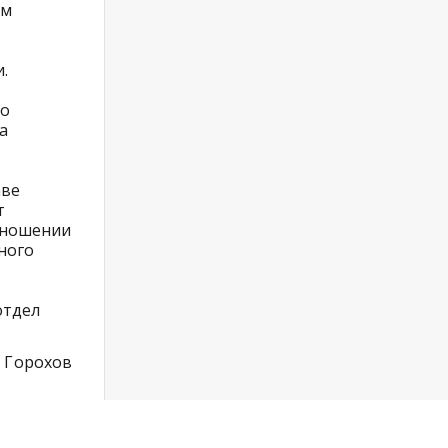
ем
.
го
а
аве
т
отношении
ного
отдел
 Горохов