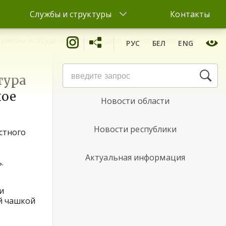
Службы и структуры
Контакты
о района возбудила уголовное дело частного обвинения
РУС
БЕЛ
ENG
Новости района
тура
ное
Новости области
Новости республики
стного
Актуальная информация
.
и
й чашкой