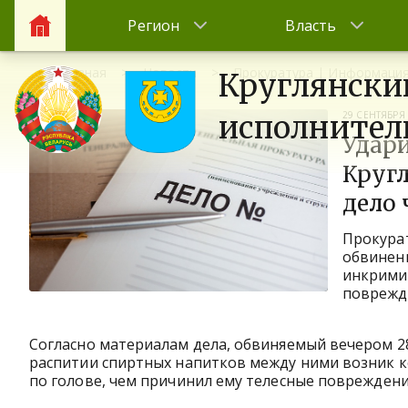
Регион
Власть
Главная
Новости
Прокуратура | Информаци
Круглянски
29 СЕНТЯБРЯ
исполнител
Удари
Кругл
дело 
Прокурат
обвинени
инкрими
поврежде
Согласно материалам дела, обвиняемый вечером 28 а
распитии спиртных напитков между ними возник к
по голове, чем причинил ему телесные повреждени