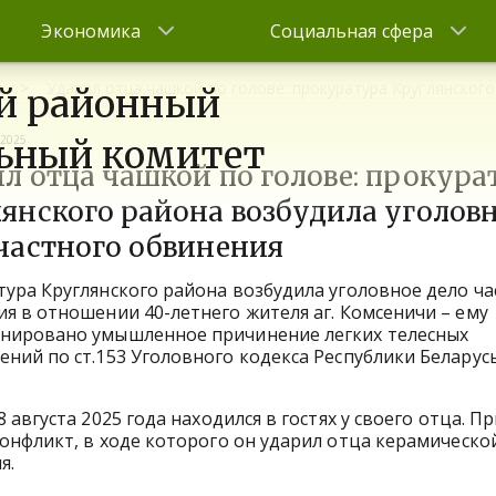
Экономика
Социальная сфера
я
Ударил отца чашкой по голове: прокуратура Круглянског
й районный
 2025
ьный комитет
л отца чашкой по голове: прокура
янского района возбудила уголов
частного обвинения
ура Круглянского района возбудила уголовное дело ча
я в отношении 40-летнего жителя аг. Комсеничи – ему
нировано умышленное причинение легких телесных
ний по ст.153 Уголовного кодекса Республики Беларусь
вгуста 2025 года находился в гостях у своего отца. Пр
онфликт, в ходе которого он ударил отца керамическо
я.