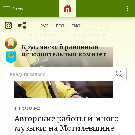
Меню
Главная
Новости
Новости области
РУС
БЕЛ
ENG
Авторские работы и много музыки: на Могилевщине ко Дню
инвалидов готовят ряд мероприятий
Круглянский районный
исполнительный комитет
21 НОЯБРЯ 2025
Авторские работы и много
музыки: на Могилевщине