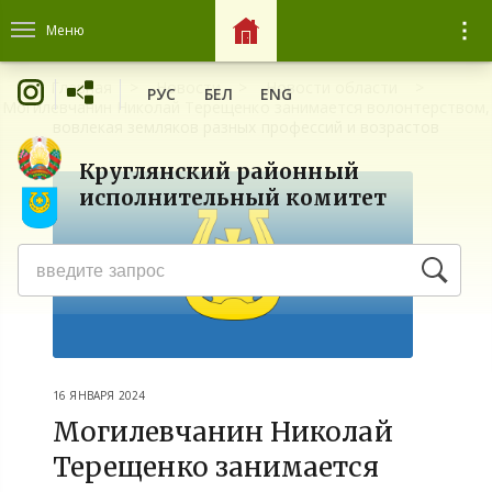
Меню
Главная
Новости
Новости области
РУС
БЕЛ
ENG
Могилевчанин Николай Терещенко занимается волонтерством,
вовлекая земляков разных профессий и возрастов
Круглянский районный
исполнительный комитет
16 ЯНВАРЯ 2024
Могилевчанин Николай
Терещенко занимается