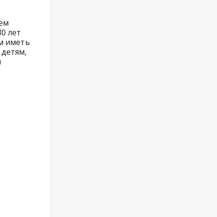
шем
30 лет
ем иметь
 детям,
и