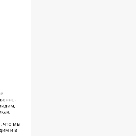
не
твенно-
видим,
кая.
, что мы
дим и в