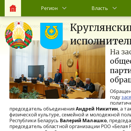
Регион
Власть
Новости
На заседани
Круглянски
Главная
Новости
области
жителям рег
исполнител
21 ЯНВАРЯ 2
На з
обще
парт
обра
Обращени
году
зас
политиче
председатель объединения
Андрей Никитин
, а т
физической культуре, семейной и молодежной пол
Республики Беларусь
Валерий Малашко
, председ
председатель областной организации РОО «Белая 