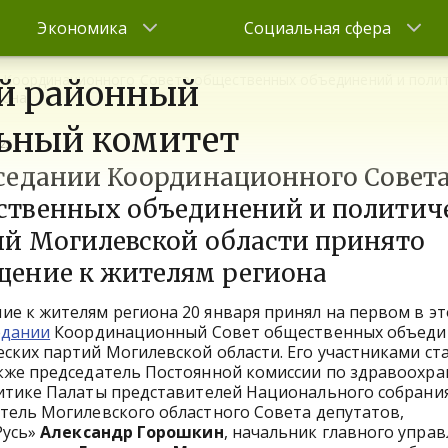
Экономика
Социальная сфера
и Координационного Совета общественных объединений и полит
й районный
иона
ьный комитет
025
аседании Координационного Совет
ственных объединений и политич
ий Могилевской области принято
щение к жителям региона
е к жителям региона 20 января принял на первом в э
едании
Координационный Совет общественных объеди
ских партий Могилевской области. Его участниками ст
акже председатель Постоянной комиссии по здравоохр
итике Палаты представителей Национального собрани
атель Могилевского областного Совета депутатов,
Русь»
Александр Горошкин
, начальник главного упра