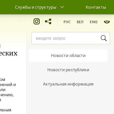
Службы и структуры
Контакты
ических партий Могилевской области принято обращение к
РУС
БЕЛ
ENG
Новости района
а
еских
Новости области
Новости республики
том
Актуальная информация
нений и
али
анению,
я
вления