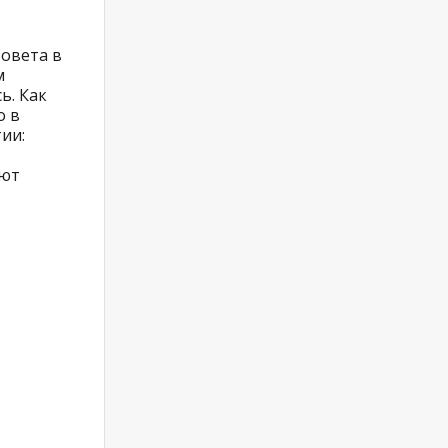
овета в
м
ь. Как
о в
ии:
ают