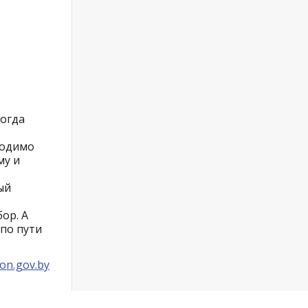
когда
ходимо
му и
ый
ор. А
по пути
on.gov.by