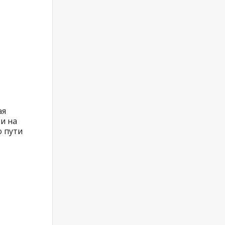
ая
и на
о пути