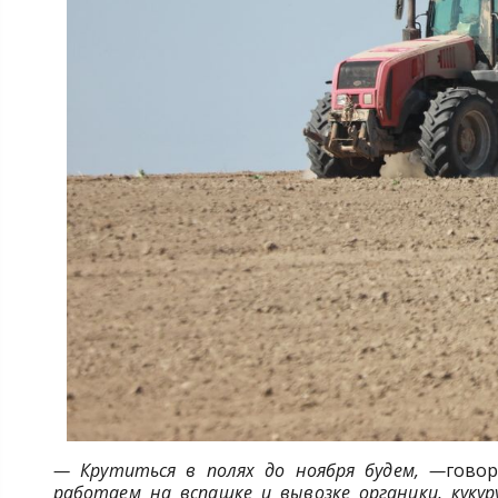
— Крутиться в полях до ноября будем, —
говор
работаем на вспашке и вывозке органики, кукур