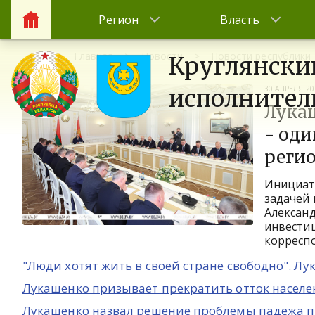
Регион
Власть
Главная
Новости
Новости республики
Круглянски
30 АПРЕЛЯ 20
исполнител
Лука
- оди
реги
Инициати
задачей 
Алексан
инвести
корресп
"Люди хотят жить в своей стране свободно". Л
Лукашенко призывает прекратить отток населе
Лукашенко назвал решение проблемы падежа п