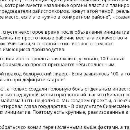
ы, которые вместе названные органы власти и планиро
 председатели райисполкомов, живут этой темой, реаль
 место, если это нужно в конкретном районе", - сказа
, спустя некоторое время после объявления инициатив
Важны не просто новые рабочие места, а их качество и
. Учитывая, что порой стоит вопрос о том, как
е имеющиеся производства.
го или иного проекта заявлялись, условно, 100 новых
но формально проект признается невыполненным.
 подход белорусский лидер. - Если заявлялось 100, а т
ально при дефиците кадров".
кл, а только создали головную боль отдельным инвест
 у них над душой, мониторят каждый шаг и отбивают 
ормализма быть не должно. Мы создаем проекты, а не с
ентировал глава государства. - В результате бизнесмен
их инициатив. Поэтому есть крупные, реализованные 
обраться со всеми перечисленными выше фактами, а т