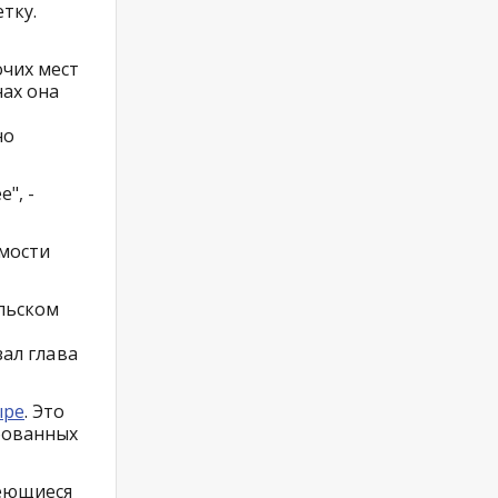
тку.
очих мест
нах она
но
", -
имости
ольском
зал глава
ыре
. Это
ебованных
меющиеся