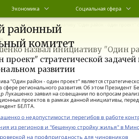
Экономика
Социальная сфера
Лукашенко назвал инициативу "Один район - один проект" 
й районный
26
ьный комитет
шенко назвал инициативу "Один р
н проект" стратегической задачей 
ональном развитии
ва "Один район - один проект" является стратегическ
в сфере регионального развития. Об этом Президент Б
др Лукашенко заявил на совещании по вопросам реали
ционных проектов в рамках данной инициативы, пере
ондент БЕЛТА.
укашенко о недопустимости перегибов в работе кон
ния из регионов и "бешеную стройку жилья" в Мин
роверкой на профпригодность для чиновников