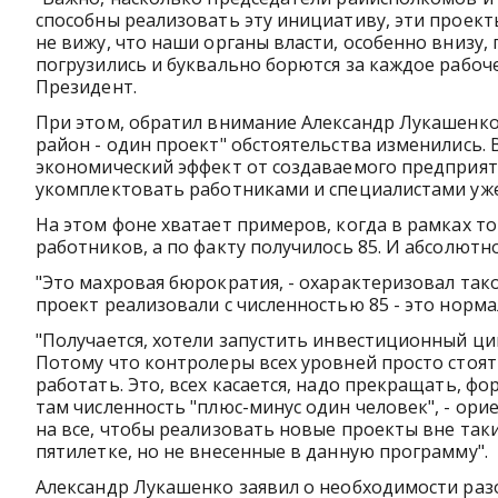
способны реализовать эту инициативу, эти проект
не вижу, что наши органы власти, особенно внизу,
погрузились и буквально борются за каждое рабочее
Президент.
При этом, обратил внимание Александр Лукашенко
район - один проект" обстоятельства изменились. 
экономический эффект от создаваемого предприятия
укомплектовать работниками и специалистами уж
На этом фоне хватает примеров, когда в рамках то
работников, а по факту получилось 85. И абсолют
"Это махровая бюрократия, - охарактеризовал такой
проект реализовали с численностью 85 - это норм
"Получается, хотели запустить инвестиционный ци
Потому что контролеры всех уровней просто стоят
работать. Это, всех касается, надо прекращать, ф
там численность "плюс-минус один человек", - ори
на все, чтобы реализовать новые проекты вне так
пятилетке, но не внесенные в данную программу".
Александр Лукашенко заявил о необходимости раз