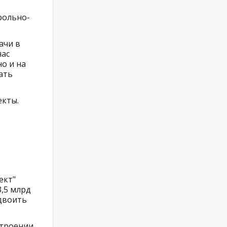
рольно-
ачи в
нас
о и на
ать
екты.
ект"
3,5 млрд
удвоить
троении,