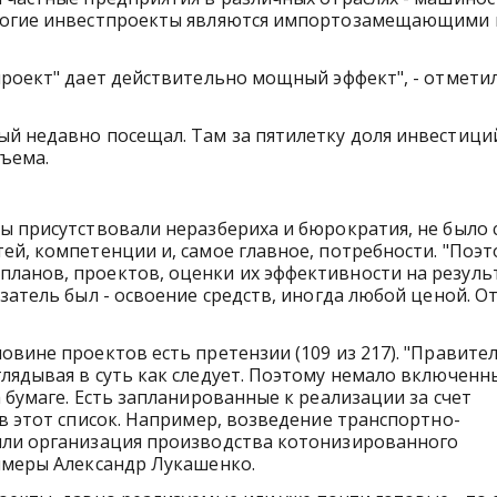
Многие инвестпроекты являются импортозамещающими 
проект" дает действительно мощный эффект", - отмети
ый недавно посещал. Там за пятилетку доля инвестици
ъема.
ы присутствовали неразбериха и бюрократия, не было
ей, компетенции и, самое главное, потребности. "Поэт
ланов, проектов, оценки их эффективности на резуль
затель был - освоение средств, иногда любой ценой. О
овине проектов есть претензии (109 из 217). "Правите
лядывая в суть как следует. Поэтому немало включенн
 бумаге. Есть запланированные к реализации за счет
в этот список. Например, возведение транспортно-
или организация производства котонизированного
имеры Александр Лукашенко.