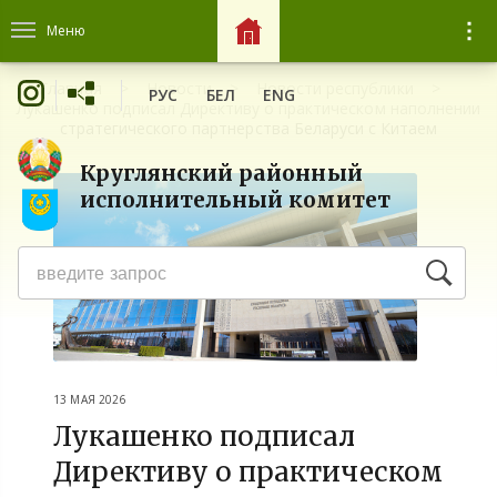
Меню
Главная
Новости
Новости республики
РУС
БЕЛ
ENG
Лукашенко подписал Директиву о практическом наполнении
стратегического партнерства Беларуси с Китаем
Круглянский районный
исполнительный комитет
13 МАЯ 2026
Лукашенко подписал
Директиву о практическом