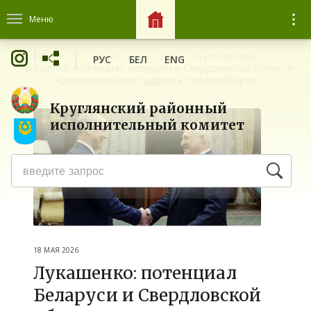
Меню
Главная
Новости
Новости республики
РУС
БЕЛ
ENG
Лукашенко: потенциал Беларуси и Свердловской области
России позволяет удвоить товарооборот
Круглянский районный
исполнительный комитет
18 МАЯ 2026
Лукашенко: потенциал
Беларуси и Свердловской