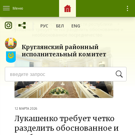
Меню
Главная
Новости
Новости республики
РУС
БЕЛ
ENG
Лукашенко требует четко разделить обоснованное и
необоснованное посредничество
Круглянский районный
исполнительный комитет
12 МАРТА 2026
Лукашенко требует четко
разделить обоснованное и