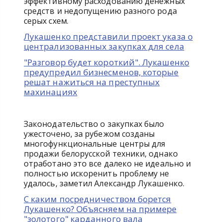
эффективному расходованию денежных
средств и недопущению разного рода
серых схем.
Лукашенко представили проект указа о
централизованных закупках для села
"Разговор будет короткий". Лукашенко
предупредил бизнесменов, которые
решат нажиться на преступных
махинациях
Законодательство о закупках было
ужесточено, за рубежом созданы
многофункциональные центры для
продажи белорусской техники, однако
отработано это все далеко не идеально и
полностью искоренить проблему не
удалось, заметил Александр Лукашенко.
С каким посредничеством борется
Лукашенко? Объясняем на примере
"золотого" карданного вала