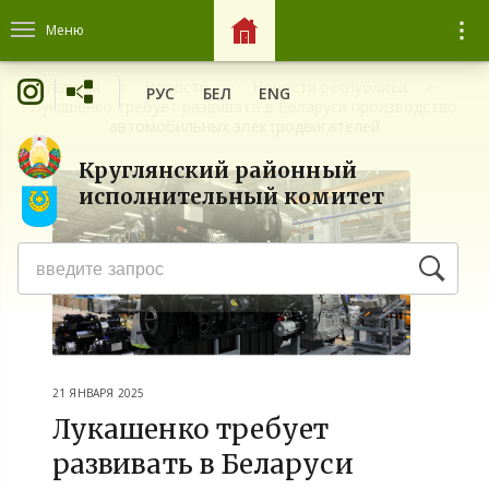
Меню
Главная
Новости
Новости республики
РУС
БЕЛ
ENG
Лукашенко требует развивать в Беларуси производство
автомобильных электродвигателей
Круглянский районный
исполнительный комитет
21 ЯНВАРЯ 2025
Лукашенко требует
развивать в Беларуси