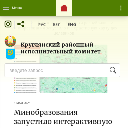
Меню
Главная
Новости
Новости республики
РУС
БЕЛ
ENG
Минобразования запустило интерактивную карту для
целевиков
Круглянский районный
исполнительный комитет
8 МАЯ 2025
Минобразования
запустило интерактивную