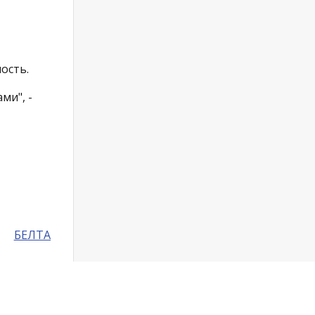
ость.
ми", -
БЕЛТА