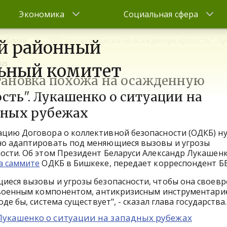
Экономика
Социальная сфера
публики
"Обстановка похожа на осажденную крепость". Лу
й районный
025
ьный комитет
тановка похожа на осажденную
сть". Лукашенко о ситуации на
дных рубежах
ацию Договора о коллективной безопасности (ОДКБ) н
но адаптировать под меняющиеся вызовы и угрозы
ости. Об этом Президент Беларуси Александр Лукашен
а саммите
ОДКБ в Бишкеке, передает корреспондент Б
еся вызовы и угрозы безопасности, чтобы она своев
 военным компонентом, антикризисным инструментари
е бы, система существует", - сказал глава государства.
 Лукашенко о ситуации на западных рубежах