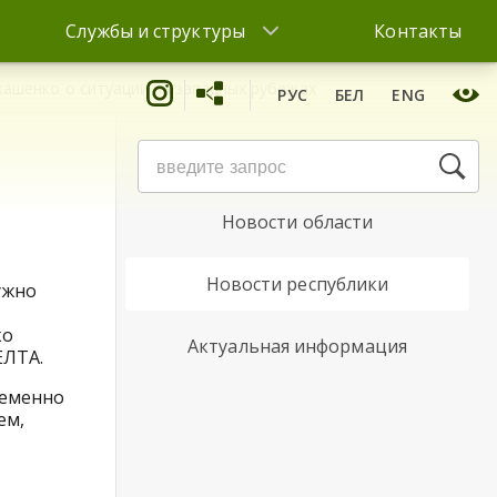
Службы и структуры
Контакты
кашенко о ситуации на западных рубежах
РУС
БЕЛ
ENG
Новости района
Новости области
Новости республики
ужно
ко
Актуальная информация
ЕЛТА.
ременно
ем,