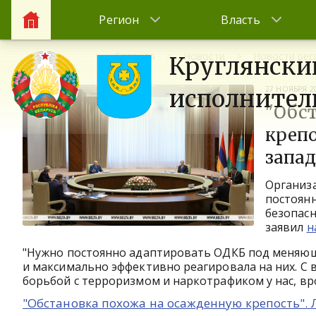
Регион
Власть
Главная
Новости
Новости рес
Круглянски
27 НОЯБРЯ 2
исполнител
"Обс
крепо
запа
Организ
постоян
безопасн
заявил
н
"Нужно постоянно адаптировать ОДКБ под меняющи
и максимально эффективно реагировала на них. С
борьбой с терроризмом и наркотрафиком у нас, врод
"Обстановка похожа на осажденную крепость".