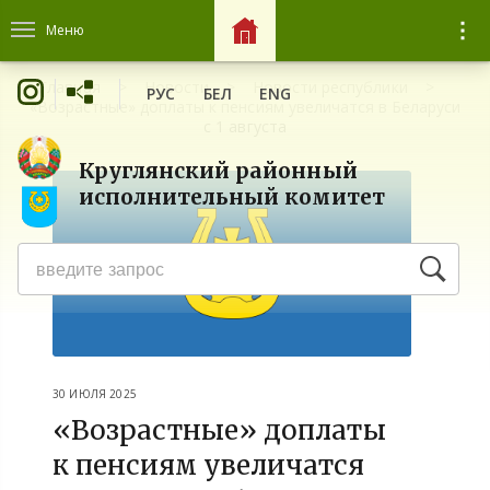
Меню
Главная
Новости
Новости республики
РУС
БЕЛ
ENG
«Возрастные» доплаты к пенсиям увеличатся в Беларуси
с 1 августа
Круглянский районный
исполнительный комитет
30 ИЮЛЯ 2025
«Возрастные» доплаты
к пенсиям увеличатся