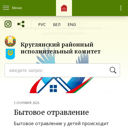
Меню
Главная
Новости
РУС
БЕЛ
ENG
Здравоохранение | Здоровый образ жизни
Бытовое отравление
Круглянский районный
исполнительный комитет
3 СЕНТЯБРЯ 2025
Бытовое отравление
Бытовое отравление у детей происходит