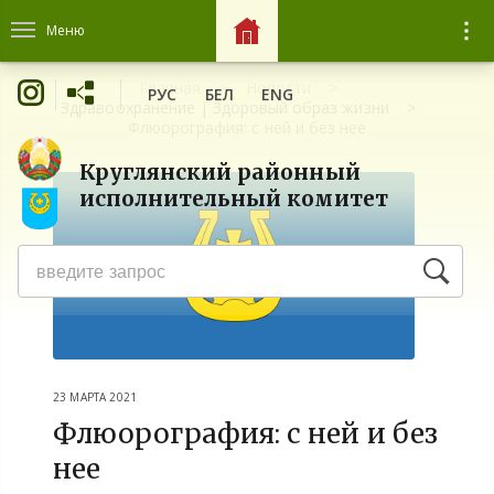
Меню
Главная
Новости
РУС
БЕЛ
ENG
Здравоохранение | Здоровый образ жизни
Флюорография: с ней и без нее
Круглянский районный
исполнительный комитет
23 МАРТА 2021
Флюорография: с ней и без
нее