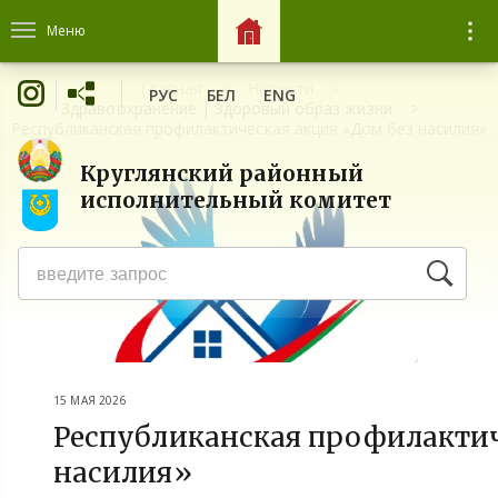
Меню
Главная
Новости
РУС
БЕЛ
ENG
Здравоохранение | Здоровый образ жизни
Республиканская профилактическая акция «Дом без насилия»
Круглянский районный
исполнительный комитет
15 МАЯ 2026
Республиканская профилактич
насилия»